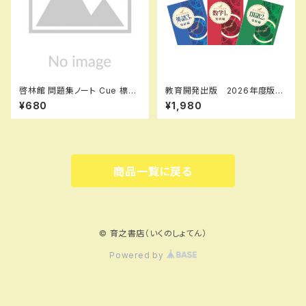
啓林館 問題集ノート Cue 標
教育開発出版 2026年度版
準〜応用編 数学Ⅰ 集合と命
新中学問題集 英語 中1～3
¥680
¥1,980
題・図形と計量 新品 問題集
発展編 各学年（選択くださ
本体のみ 別冊解答なし ISB
い） 新品完全セット
N：9784402224561 ISBN-
10：440222456X SKU：00
0096905
商品一覧に戻る
© 育之書店（いくのしょてん）
Powered by