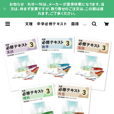
お知らせ 8/8～16は、メーカーが夏季休業になります。当
方は、休まず営業ですが、取り寄せのご注文は、この間は遅
れます。ご了承ください。
文理 中学必修テキスト 国語 中1
～3（ご選択ください） 2026年度
版 新品完全セット | 育之書店（いく
のしょてん）