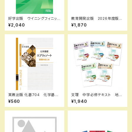
好学出版 ウイニングフィニッシ
教育開発出版 2026年度版
ュ 国，数，理，社，英 2026年
ピラミッド 国語 小1～6 各
¥2,040
¥1,870
度版 各科目（選択ください）
学年（選択ください） 問題集本
新品完全セット ISBN なし
体と別冊解答つき 新品完全セ
コ004-575-000-mk-bn
ット ISBN なし
実教出版 化基704 化学基礎
文理 中学必修テキスト 地
エブリィノート 授業のまとめ
理・歴史・社会中3（公民）（ご選
¥560
¥1,940
新品 問題集本体のみ 別冊
択ください） 2026年度版 新
解答なし ISBN：97844073
品完全セット
64002 ISBN-10：4407364
009 SKU：003262230