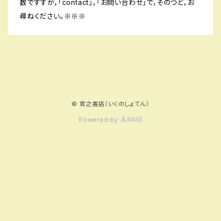
数ですすが，「contact」，「お問い合わせ」で，そのつど，お
尋ねください。※※※
© 育之書店（いくのしょてん）
Powered by