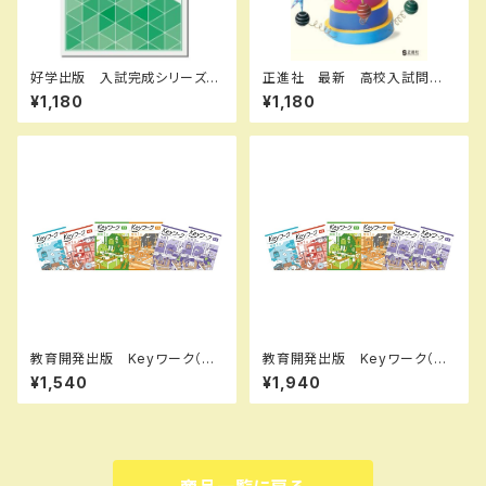
好学出版 入試完成シリーズ
正進社 最新 高校入試問題
国語 記述問題の解き方 202
集 数学 2027年春受験用
¥1,180
¥1,180
6年度版 新品完全セット ISB
新品完全セット ISBN： ISBN
N：B0D3B6KZGL ISBN-10：
-10： SKU：004000589
B0D3B6KZGL SKU：0039
08960
教育開発出版 Keyワーク（キ
教育開発出版 Keyワーク（キ
ーワーク） 地理 I,II 歴史 I,II
ーワーク） 理科 中1～3（ご
¥1,540
¥1,940
（ご選択ください） 2026年度
選択ください） 2026年度版
版 新品完全セット ISBN な
新品完全セット
し