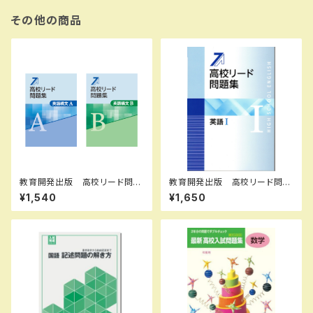
その他の商品
教育開発出版 高校リード問題
教育開発出版 高校リード問題
集 英語構文 A ，英語構文 B
集 英語 I ，英語 II 2026年度
¥1,540
¥1,650
2026年度版 各科目（選択くだ
版 各科目（選択ください） 新
さい） 新品完全セット ISBN
品完全セット ISBN なし 0
なし 006-053-000-mk-
06-052-000-mk-bn
bn