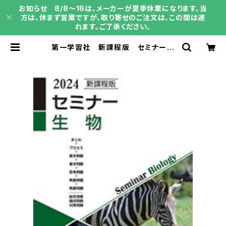
お知らせ 8/8～16は、メーカーが夏季休業になります。当
方は、休まず営業ですが、取り寄せのご注文は、この間は遅
れます。ご了承ください。
第一学習社 新課程版 セミナー生
物 2024年度版 新品 問題集本
体のみ 別冊解答なし ISBN：978
4804047324 ISBN-10：B0D9
FRYYPF SKU：004001994 | 育
之書店（いくのしょてん）