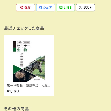
保存
シェア
LINE
ポスト
最近チェックした商品
第一学習社 新課程版 セミナ
ー生物 2024年度版 新品
¥1,160
問題集本体のみ 別冊解答な
し ISBN：9784804047324
ISBN-10：B0D9FRYYPF
SKU：004001994
その他の商品