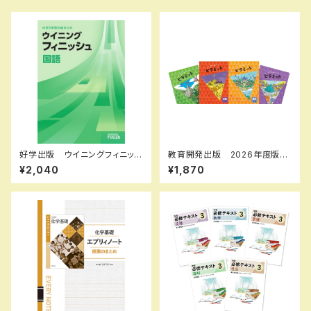
好学出版 ウイニングフィニッシ
教育開発出版 2026年度版
ュ 国，数，理，社，英 2026年
ピラミッド 国語 小1～6 各
¥2,040
¥1,870
度版 各科目（選択ください）
学年（選択ください） 問題集本
新品完全セット ISBN なし
体と別冊解答つき 新品完全セ
コ004-575-000-mk-bn
ット ISBN なし