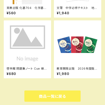
実教出版 化基704 化学基礎
文理 中学必修テキスト 地
エブリィノート 授業のまとめ
理・歴史・社会中3（公民）（ご選
¥560
¥1,940
新品 問題集本体のみ 別冊
択ください） 2026年度版 新
解答なし ISBN：97844073
品完全セット
64002 ISBN-10：4407364
009 SKU：003262230
啓林館 問題集ノート Cue 標
教育開発出版 2026年度版
準〜応用編 数学Ⅰ 集合と命
新中学問題集 英語 中1～3
¥680
¥1,980
題・図形と計量 新品 問題集
発展編 各学年（選択くださ
本体のみ 別冊解答なし ISB
い） 新品完全セット
N：9784402224561 ISBN-
10：440222456X SKU：00
0096905
商品一覧に戻る