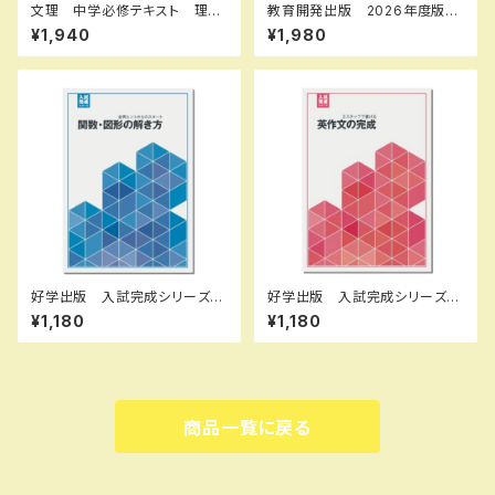
文理 中学必修テキスト 理
教育開発出版 2026年度版
科 中1～3（ご選択ください）
新中学問題集 英語 中1～3
¥1,940
¥1,980
2026年度版 新品完全セット
発展編 各学年（選択くださ
い） 新品完全セット
好学出版 入試完成シリーズ
好学出版 入試完成シリーズ
関数・図形の解き方 2026年
英作文の完成 2026年度版
¥1,180
¥1,180
度版 新品完全セット ISBN：
新品完全セット ISBN：B0D3
B0D3B6JKYT ISBN-10：B
B7FX62 ISBN-10：B0D3B7
0D3B6JKYT SKU：00390
FX62 SKU：003908976
8964
商品一覧に戻る