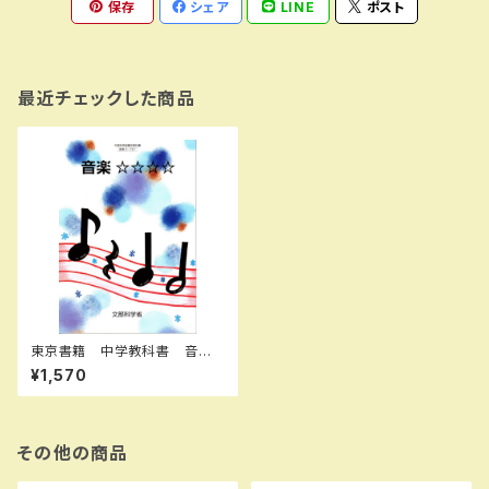
保存
シェア
LINE
ポスト
最近チェックした商品
東京書籍 中学教科書 音
楽 ☆☆☆☆ ［教番：音楽C-
¥1,570
721］ 新品 ISBN：978448
7275304 ISBN-10：B0D9D
TNB4W SKU：004001952
その他の商品