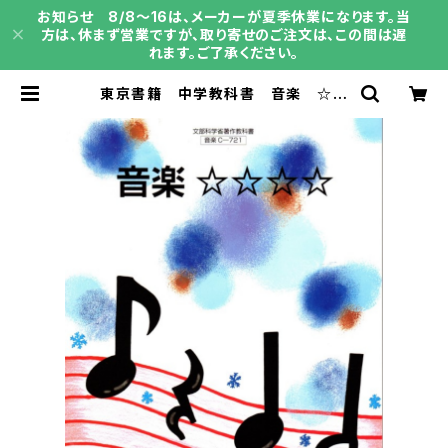
お知らせ 8/8～16は、メーカーが夏季休業になります。当
方は、休まず営業ですが、取り寄せのご注文は、この間は遅
れます。ご了承ください。
東京書籍 中学教科書 音楽 ☆☆
☆☆ ［教番：音楽C-721］ 新品 I
SBN：9784487275304 ISBN-
10：B0D9DTNB4W SKU：0040
01952 | 育之書店（いくのしょてん）