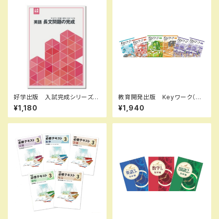
好学出版 入試完成シリーズ
教育開発出版 Keyワーク（キ
英語 長文問題の完成 2026
ーワーク）＋ Keyテスト（キーテ
¥1,180
¥1,940
年度版 新品完全セット ISB
スト）2冊セット 地理 I,II 歴史
N：B0D3B8X1KS ISBN-10：
I,II（ご選択ください） 2026年
B0D3B8X1KS SKU：00390
度版 新品完全セット ISBN
8972
なし