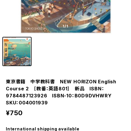
1
/1
東京書籍 中学教科書 NEW HORIZON English
Course 2 ［教番：英語801］ 新品 ISBN：
9784487123926 ISBN-10：B0D9DVHWRY
SKU：004001939
¥750
International shipping available