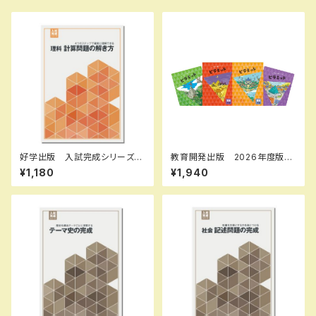
好学出版 入試完成シリーズ
教育開発出版 2026年度版
理科 計算問題の解き方 202
ピラミッド 社会 小5，6 各
¥1,180
¥1,940
6年度版 新品完全セット ISB
学年（選択ください） 問題集本
N：B0D3B7N5ZH ISBN-1
体と別冊解答つき 新品完全セ
0：B0D3B7N5ZH SKU：085
ット ISBN なし
-975-085