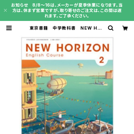
お知らせ 8/8～16は、メーカーが夏季休業になります。当
方は、休まず営業ですが、取り寄せのご注文は、この間は遅
れます。ご了承ください。
東京書籍 中学教科書 NEW HOR
IZON English Course 2 ［教番：
英語801］ 新品 ISBN：978448
7123926 ISBN-10：B0D9DVH
WRY SKU：004001939 | 育之
書店（いくのしょてん）