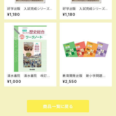
好学出版 入試完成シリーズ
好学出版 入試完成シリーズ
テーマ史の完成 2026年度
社会 記述問題の完成 2026
¥1,180
¥1,180
版 新品完全セット ISBN：B0
年度版 新品完全セット ISB
CRNQP8PZ ISBN-10：B0C
N：B0D3B7Q6LL ISBN-10：
RNQP8PZ SKU：085-975-
B0D3B7Q6LL SKU：0039
082
55133
清水書院 清水書院 改訂版
教育開発出版 新小学問題
私たちの歴史総合 ワークノー
集 中学入試の攻略 2026年
¥1,000
¥2,550
ト 歴総035-901 教科書準
度版 各科目（選択ください）
拠 新品 問題集本体と別冊
問題集本体と別冊解答つき 新
解答あり 新品 問題集本体と
品完全セット ISBN なし
別冊解答つき ISBN：978438
9610630 ISBN-10：438911
1035 SKU：004021133
商品一覧に戻る