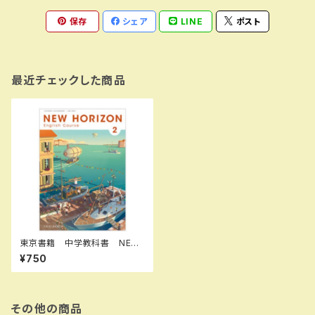
保存
シェア
LINE
ポスト
最近チェックした商品
東京書籍 中学教科書 NEW
HORIZON English Course 2
¥750
［教番：英語801］ 新品 IS
BN：9784487123926 ISB
N-10：B0D9DVHWRY SK
U：004001939
その他の商品