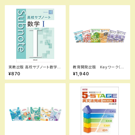
実教出版 高校サブノート数学
教育開発出版 Keyワーク（キ
Ｉ 新品 問題集本体と別冊解
ーワーク） 国語 中1～3（ご
¥870
¥1,940
答つき ISBN：9784407360
選択ください） 2026年度版
394 ISBN-10：440736039
新品完全セット
9 SKU：003262205