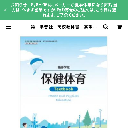
お知らせ 8/8～16は、メーカーが夏季休業になります。当
方は、休まず営業ですが、取り寄せのご注文は、この間は遅
れます。ご了承ください。
第一学習社 高校教科書 高等学
校 保健体育 Textbook ［教番：
保体703］ 新品 ISBN：978480
4020754 ISBN-10：B0D9DS7
648 SKU：004001915 | 育之書
店（いくのしょてん）