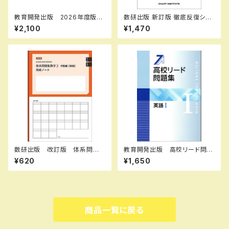
教育開発出版 2026年度版
数研出版 新訂版 徹底反復シリ
マイクリア数学 中1～3 各学
ーズ 《5-STAGE》 英文法完成
¥2,100
¥1,470
年（選択ください） 問題集本体
BOOK 1 新品 問題集本体の
と別冊解答つき 新品完全セッ
み 別冊解答なし ISBN：978
ト ISBN なし
4410395222 ISBN-10：441
039522X SKU：001-820-0
05
数研出版 改訂版 体系問題
教育開発出版 高校リード問題
集 数学2 代数編【発展】完成
集 英語 I ，英語 II 2026年度
¥620
¥1,650
ノート 式の計算／平方根 新
版 各科目（選択ください） 新
品 問題集本体のみ 別冊解
品完全セット ISBN なし 0
答なし ISBN：9784410742
06-052-000-mk-bn
064 ISBN-10：441074206
X SKU：004006381
商品一覧に戻る