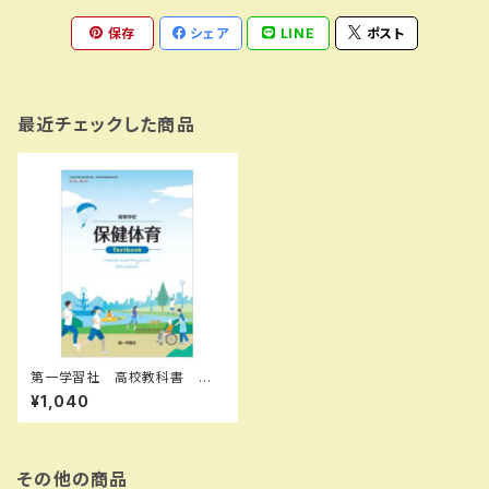
保存
シェア
LINE
ポスト
最近チェックした商品
第一学習社 高校教科書 高
等学校 保健体育 Textboo
¥1,040
k ［教番：保体703］ 新品 I
SBN：9784804020754 IS
BN-10：B0D9DS7648 SK
U：004001915
その他の商品