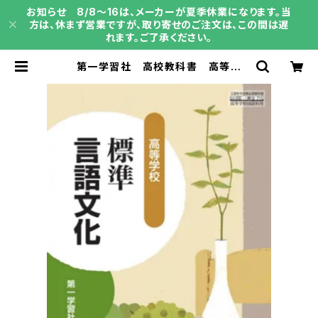
お知らせ 8/8～16は、メーカーが夏季休業になります。当
方は、休まず営業ですが、取り寄せのご注文は、この間は遅
れます。ご了承ください。
第一学習社 高校教科書 高等学
校 標準言語文化［教番：言文715］
新品 ISBN：9784804020822
ISBN-10：B0D9C8JJ64 SK
U：004001887 | 育之書店（いくの
しょてん）