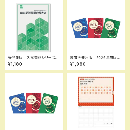
好学出版 入試完成シリーズ
教育開発出版 2026年度版
国語 記述問題の解き方 202
新中学問題集 数学 中1～3
¥1,180
¥1,980
6年度版 新品完全セット ISB
発展編 各学年（選択くださ
N：B0D3B6KZGL ISBN-10：
い） 新品完全セット
B0D3B6KZGL SKU：0039
08960