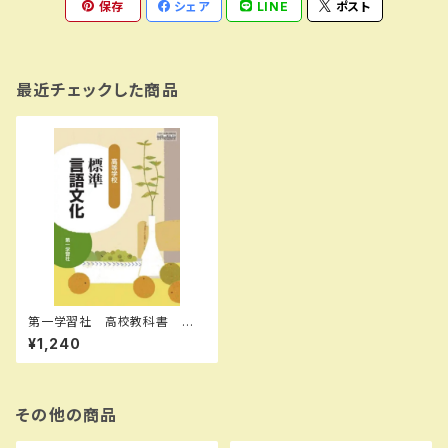
保存
シェア
LINE
ポスト
最近チェックした商品
第一学習社 高校教科書 高
等学校 標準言語文化［教番：
¥1,240
言文715］ 新品 ISBN：978
4804020822 ISBN-10：B0
D9C8JJ64 SKU：0040018
87
その他の商品