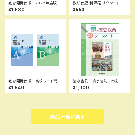
教育開発出版 2026年度版
数研出版 新課程 サクシード数
新中学問題集 英語 中1～3
学A 完成ノート 図形の性質
¥1,980
¥550
発展編 各学年（選択くださ
新品 問題集本体のみ 別冊
い） 新品完全セット
解答なし ISBN：978441072
6637 ISBN-10：44107266
33 SKU：000072333
教育開発出版 高校リード問題
清水書院 清水書院 改訂版
集 英語構文 A ，英語構文 B
私たちの歴史総合 ワークノー
¥1,540
¥1,000
2026年度版 各科目（選択くだ
ト 歴総035-901 教科書準
さい） 新品完全セット ISBN
拠 新品 問題集本体と別冊
なし 006-053-000-mk-
解答あり 新品 問題集本体と
bn
別冊解答つき ISBN：978438
9610630 ISBN-10：438911
1035 SKU：004021133
商品一覧に戻る