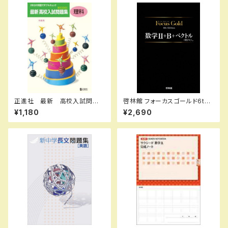
正進社 最新 高校入試問題
啓林館 フォーカスゴールド6th
集 理科 2027年春受験用
Edition 数学Ⅱ+B+C（ベクト
¥1,180
¥2,690
新品完全セット ISBN： ISBN
ル） 新品 問題集本体と別冊
-10： SKU：004000590
解答つき ISBN：978440226
2914