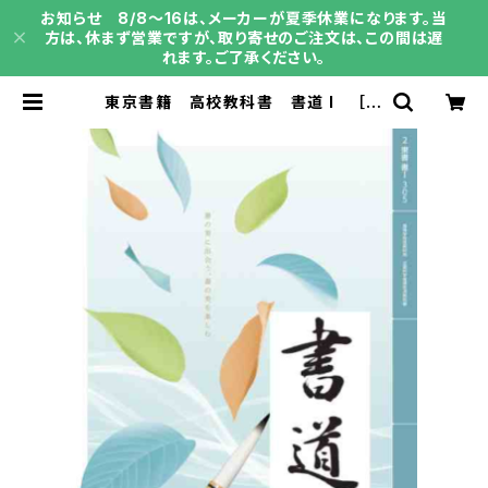
お知らせ 8/8～16は、メーカーが夏季休業になります。当
方は、休まず営業ですが、取り寄せのご注文は、この間は遅
れます。ご了承ください。
東京書籍 高校教科書 書道 I ［教
番：書 I 305］ 新品 ISBN：9784
487165575 ISBN-10：B0D9C
6J3WH SKU：004001879 | 育
之書店（いくのしょてん）