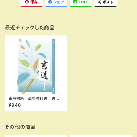
保存
シェア
LINE
ポスト
最近チェックした商品
東京書籍 高校教科書 書道 I
［教番：書 I 305］ 新品 IS
¥940
BN：9784487165575 ISBN
-10：B0D9C6J3WH SKU：0
04001879
その他の商品