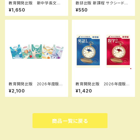
教育開発出版 新中学長文問
数研出版 新課程 サクシード数
題集 2026年度版 新品
学A 完成ノート 図形の性質
¥1,650
¥550
新品 問題集本体のみ 別冊
解答なし ISBN：978441072
6637 ISBN-10：44107266
33 SKU：000072333
教育開発出版 2026年度版
教育開発出版 2026年度版
マイクリア数学 中1～3 各学
新中学問題集 英語 中1～3
¥2,100
¥1,420
年（選択ください） 問題集本体
演習編 各学年（選択くださ
と別冊解答つき 新品完全セッ
い） 問題集本体と別冊解答つ
ト ISBN なし
き 新品完全セット ISBN な
し
商品一覧に戻る