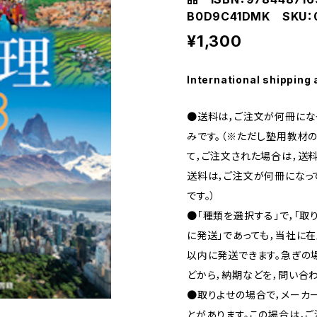
B0D9C41DMK SKU：
¥1,300
International shipping 
●送料は，ご注文が何冊になっ
みです。（※ただし塾用教材の
て，ご注文された場合は，送料
送料は，ご注文が何冊になって
です。）
●「種類を選択する」で，「取
に発送」であっても，当社に在
以内に発送できます。急ぎの場合
どから，納期などを，問い合わ
●取りよせの場合で，メーカ
とがあります。この場合は，