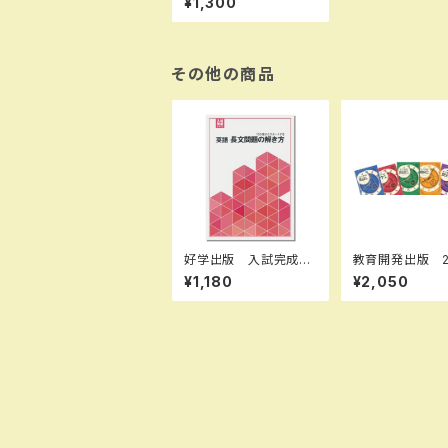
¥1,300
B306］ 新品 ISBN：
9784487165209 I
SBN-10：B0D9C41D
MK SKU：0040018
68
その他の商品
好学出版 入試完成シ
教育開発出版 2
リーズ 英語 長文問
年度版 新中学
¥1,180
¥2,050
題の解き方 2026年
集 数学 中1～
度版 新品完全セッ
準編 各学年（選
ト ISBN：B0D3B495
さい） 新品完全
VN ISBN-10：B0D3
B495VN SKU：003
908974