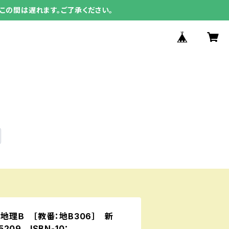
この間は遅れます。ご了承ください。
理Ｂ ［教番：地B306］ 新
5209 ISBN-10：