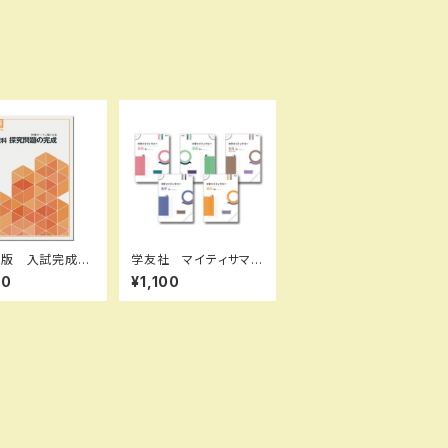
出版 入試完成シ
学友社 マイティサマ
ズ 理科 探求問
ー 国・数・理・社・英
80
¥1,100
成 2026年度
中1～3（（ご選択くださ
品完全セット I
い）2025年度版 新品
B0D3B7KHSZ
完全セット ISBN： I
-10：B0D3B7
SBN-10： SKU：004
 SKU：00390
000671