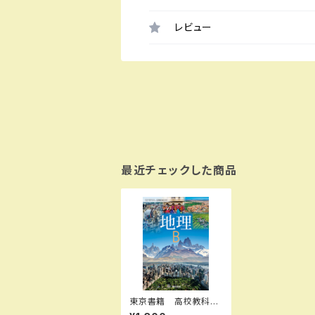
レビュー
最近チェックした商品
東京書籍 高校教科
書 地理Ｂ ［教番：地