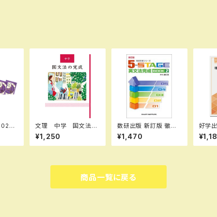
026
文理 中学 国文法の
数研出版 新訂版 徹底
好学
問題
完成 2026年度版
反復シリーズ 《5-STA
リー
¥1,250
¥1,470
¥1,1
3 標
新品完全セット
GE》 英文法完成 BOO
題の完
択くだ
K 2 新品 問題集本
版 新
セット
体のみ 別冊解答な
SBN：
し ISBN：97844103
ISBN
95222 ISBN-10：44
KHSZ
商品一覧に戻る
1039522X SKU：00
8967
1-820-005