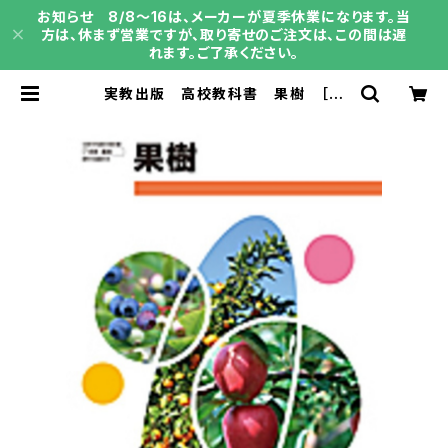
お知らせ 8/8～16は、メーカーが夏季休業になります。当
方は、休まず営業ですが、取り寄せのご注文は、この間は遅
れます。ご了承ください。
実教出版 高校教科書 果樹 ［教
番：農業312］ 新品 ISBN：9784
407203196 ISBN-10：B0D9M
V9L5H SKU：004002054 | 育
之書店（いくのしょてん）