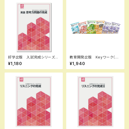
好学出版 入試完成シリーズ
教育開発出版 Keyワーク（キ
英語 思考力問題の完成 202
ーワーク） 理科 中1～3（ご
¥1,180
¥1,940
6年度版 新品完全セット ISB
選択ください） 2026年度版
N：B0D3B828ZQ ISBN-1
新品完全セット
0：B0D3B828ZQ SKU：00
3908975