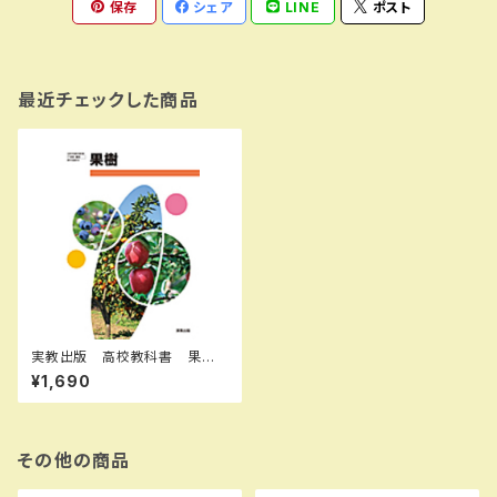
保存
シェア
LINE
ポスト
最近チェックした商品
実教出版 高校教科書 果
樹 ［教番：農業312］ 新品 I
¥1,690
SBN：9784407203196 IS
BN-10：B0D9MV9L5H SK
U：004002054
その他の商品