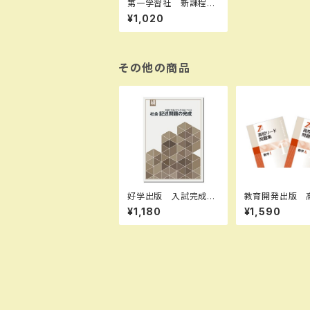
第一学習社 新課程
版 セミナー生物基
¥1,020
礎 2024年度版 新
品 問題集本体のみ
別冊解答なし ISBN：
9784804047300 I
SBN-10：B0D9FSFW
その他の商品
TM SKU：0040019
92
好学出版 入試完成シ
教育開発出版 
リーズ 社会 記述問
ード問題集 数学 I
¥1,180
¥1,590
題の完成 2026年度
2026年度版
版 新品完全セット I
目（選択ください
SBN：B0D3B7Q6LL
品完全セット
ISBN-10：B0D3B7
Q6LL SKU：00395
5133