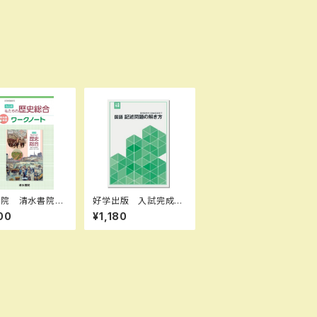
書院 清水書院
好学出版 入試完成シ
 私たちの歴史総
リーズ 国語 記述問
00
¥1,180
ークノート 歴総0
題の解き方 2026年
901 教科書準拠
度版 新品完全セッ
 問題集本体と別
ト ISBN：B0D3B6KZ
答あり 新品 問
GL ISBN-10：B0D3
本体と別冊解答つ
B6KZGL SKU：003
BN：97843896
908960
0 ISBN-10：43
1035 SKU：00
133