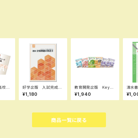
高校リ
好学出版 入試完成シ
教育開発出版 Keyワ
清水
 , A
リーズ 理科 計算問
ーク（キーワーク）＋ K
改訂版
¥1,180
¥1,940
¥1,0
 各科
題の解き方 2026年
eyテスト（キーテスト）2
合 ワ
） 新
度版 新品完全セッ
冊セット 地理 I,II 歴
35-
ト ISBN：B0D3B7N5
史 I,II（ご選択ください）
新品
ZH ISBN-10：B0D3
2026年度版 新品
冊解
B7N5ZH SKU：085
完全セット ISBN な
題集
商品一覧に戻る
-975-085
し
き IS
1063
8911
4021