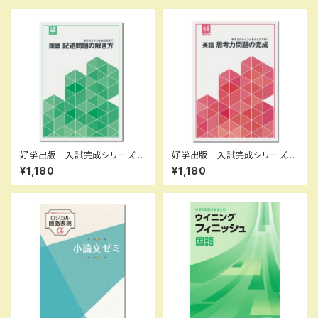
好学出版 入試完成シリーズ
好学出版 入試完成シリーズ
国語 記述問題の解き方 202
英語 思考力問題の完成 202
¥1,180
¥1,180
6年度版 新品完全セット ISB
6年度版 新品完全セット ISB
N：B0D3B6KZGL ISBN-10：
N：B0D3B828ZQ ISBN-1
B0D3B6KZGL SKU：0039
0：B0D3B828ZQ SKU：00
08960
3908975