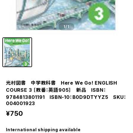
1
/1
光村図書 中学教科書 Here We Go! ENGLISH
COURSE 3 ［教番：英語905］ 新品 ISBN：
9784813801191 ISBN-10：B0D9DTYYZ5 SKU：
004001923
¥750
International shipping available