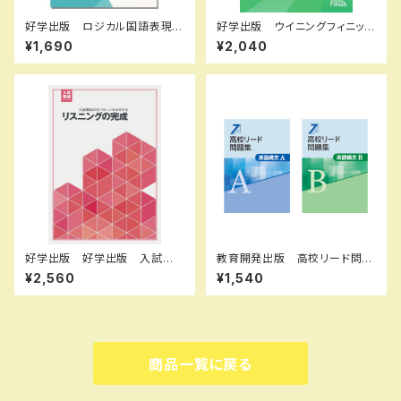
好学出版 ロジカル国語表現ア
好学出版 ウイニングフィニッシ
ルファ 小論文ゼミ 2026年
ュ 国，数，理，社，英 2026年
¥1,690
¥2,040
度版 新品完全セット ISBN：
度版 各科目（選択ください）
B0D3CJY646 ISBN-10：B
新品完全セット ISBN なし
0D3CJY646 SKU：00398
コ004-575-000-mk-bn
6960
好学出版 好学出版 入試完
教育開発出版 高校リード問題
成シリーズ リスニングの完
集 英語構文 A ，英語構文 B
¥2,560
¥1,540
成 CDつき 2026年度版 新
2026年度版 各科目（選択くだ
品 ISBN：004006959 ISB
さい） 新品完全セット ISBN
N-10：B0DPJ7ZLC7 SKU：
なし 006-053-000-mk-
004006959
bn
商品一覧に戻る