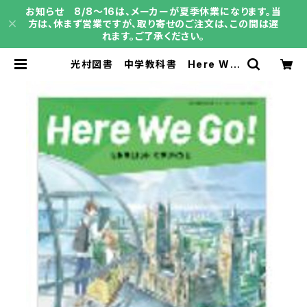
お知らせ 8/8～16は、メーカーが夏季休業になります。当
方は、休まず営業ですが、取り寄せのご注文は、この間は遅
れます。ご了承ください。
光村図書 中学教科書 Here We
Go! ENGLISH COURSE 3 ［教番：
英語905］ 新品 ISBN：978481
3801191 ISBN-10：B0D9DTYY
Z5 SKU：004001923 | 育之書
店（いくのしょてん）