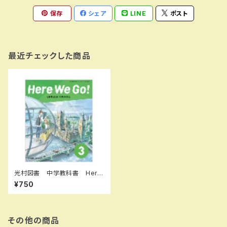
保存
シェア
LINE
ポスト
最近チェックした商品
光村図書 中学教科書 Here
We Go! ENGLISH COURSE
¥750
3 ［教番：英語905］ 新品 IS
BN：9784813801191 ISBN
-10：B0D9DTYYZ5 SKU：0
04001923
その他の商品