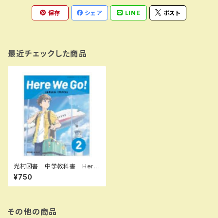
保存
シェア
LINE
ポスト
最近チェックした商品
光村図書 中学教科書 Here
We Go! ENGLISH COURSE
¥750
2 ［教番：英語805］ 新品 IS
BN：9784813801184 ISBN
-10：B0D9DTXFJN SKU：0
04001922
その他の商品