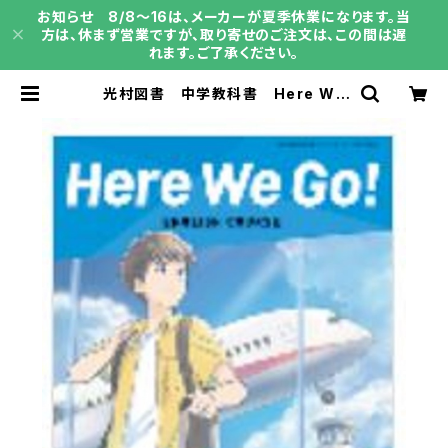
お知らせ 8/8～16は、メーカーが夏季休業になります。当
方は、休まず営業ですが、取り寄せのご注文は、この間は遅
れます。ご了承ください。
光村図書 中学教科書 Here We
Go! ENGLISH COURSE 2 ［教番：
英語805］ 新品 ISBN：978481
3801184 ISBN-10：B0D9DTXF
JN SKU：004001922 | 育之書
店（いくのしょてん）