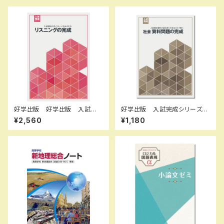
好学出版 好学出版 入試完
好学出版 入試完成シリーズ
成シリーズ リスニングの完
社会 資料問題の完成 2026
¥2,560
¥1,180
成 CDつき 2026年度版 新
年度版 新品完全セット ISB
品 ISBN：004006959 ISB
N：B0CRHVR7L7 ISBN-10：
N-10：B0DPJ7ZLC7 SKU：
B0CRHVR7L7 SKU：085-9
004006959
75-081