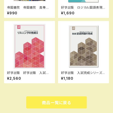
帝国書院 帝国書院 高等学
好学出版 ロジカル国語表現ア
校 新地理総合ノート 2026
ルファ 小論文ゼミ 2026年
¥990
¥1,690
（令和8年度版）新品 問題集本
度版 新品完全セット ISBN：
体と別冊解答あり 新品 問題
B0D3CJY646 ISBN-10：B
集本体と別冊解答つき ISBN：
0D3CJY646 SKU：00398
9784807167609 ISBN-1
6960
0：B0GW6FX5CM SKU：00
4018763
好学出版 好学出版 入試完
好学出版 入試完成シリーズ
成シリーズ リスニングの完成 I
社会 記述問題の完成 2026
¥2,560
¥1,180
I CDつき 2026年度版 新
年度版 新品完全セット ISB
品 ISBN：004006960 ISB
N：B0D3B7Q6LL ISBN-10：
N-10：B0DPJ7M5DG SKU：
B0D3B7Q6LL SKU：0039
004006960
55133
商品一覧に戻る