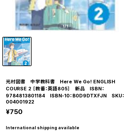
1
/1
光村図書 中学教科書 Here We Go! ENGLISH
COURSE 2 ［教番：英語805］ 新品 ISBN：
9784813801184 ISBN-10：B0D9DTXFJN SKU：
004001922
¥750
International shipping available