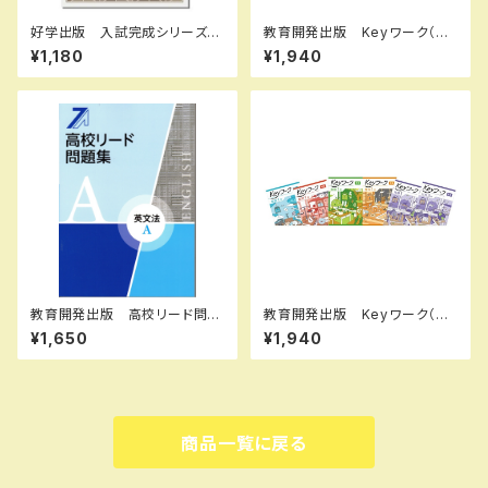
好学出版 入試完成シリーズ
教育開発出版 Keyワーク（キ
テーマ史の完成 2026年度
ーワーク） 英語 中1～３（ご
¥1,180
¥1,940
版 新品完全セット ISBN：B0
選択ください） 2026年度版
CRNQP8PZ ISBN-10：B0C
新品完全セット
RNQP8PZ SKU：085-975-
082
教育開発出版 高校リード問題
教育開発出版 Keyワーク（キ
集 英文法 A ，英文法 B 202
ーワーク） 理科 中1～3（ご
¥1,650
¥1,940
6年度版 各科目（選択くださ
選択ください） 2026年度版
い） 新品完全セット ISBN
新品完全セット
なし 006-053-000-mk-bn
商品一覧に戻る