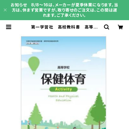
お知らせ 8/8～16は、メーカーが夏季休業になります。当
方は、休まず営業ですが、取り寄せのご注文は、この間は遅
れます。ご了承ください。
第一学習社 高校教科書 高等学
校 保健体育 Activity ［教番：保
体704］ 新品 ISBN：9784804
020761 ISBN-10：B0D9DQLL1
L SKU：004001916 | 育之書店
（いくのしょてん）