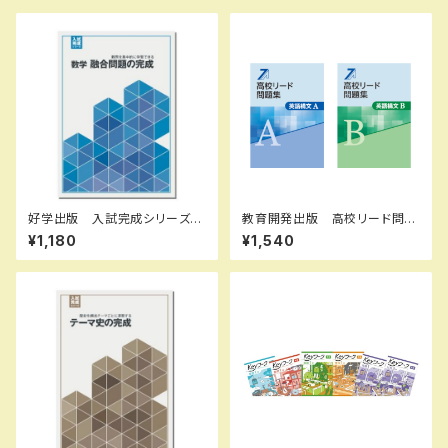
好学出版 入試完成シリーズ
教育開発出版 高校リード問題
数学 融合問題の完成 2026
集 英語構文 A ，英語構文 B
¥1,180
¥1,540
年度版 新品完全セット ISB
2026年度版 各科目（選択くだ
N：B0D3B76CWZ ISBN-1
さい） 新品完全セット ISBN
0：B0D3B76CWZ SKU：00
なし 006-053-000-mk-
3908966
bn