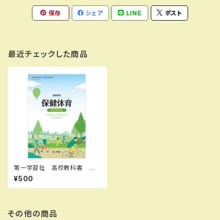
保存
シェア
LINE
ポスト
最近チェックした商品
第一学習社 高校教科書 高
等学校 保健体育 Activity
¥500
［教番：保体704］ 新品 ISB
N：9784804020761 ISBN-
10：B0D9DQLL1L SKU：00
4001916
その他の商品