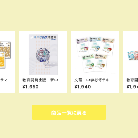
ィサマ
教育開発出版 新中学
文理 中学必修テキス
教育開
2025
長文問題集 2026年
ト 理科 中1～3（ご選
ーク（
¥1,650
¥1,940
¥1,9
全セッ
度版 新品
択ください） 2026年
語 中
N-1
度版 新品完全セット
さい）
0006
新品完
商品一覧に戻る