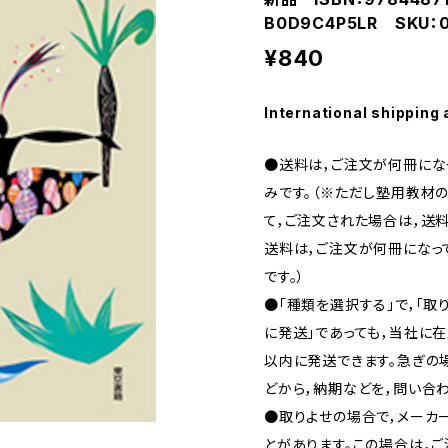
B0D9C4P5LR SKU：0
¥840
International shipping 
●送料は，ご注文が何冊になっ
みです。（※ただし塾用教材の
て，ご注文された場合は，送料
送料は，ご注文が何冊になって
です。）
●「種類を選択する」で，「取
に発送」であっても，当社に在
以内に発送できます。急ぎの場合
どから，納期などを，問い合わ
●取りよせの場合で，メーカ
とがあります。この場合は，