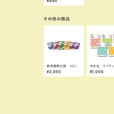
¥840
国表304］ 新品 ISB
N：9784487187058
ISBN-10：B0D9C4
P5LR SKU：004001
875
その他の商品
教育開発出版 2026
学友社 マイテ
年度版 新中学問題
ー 国語 小4 
¥2,050
¥1,000
集 数学 中1～3 標
年度版 新品完
準編 各学年（選択くだ
ト ISBN： ISB
さい） 新品完全セット
0： SKU：004
87