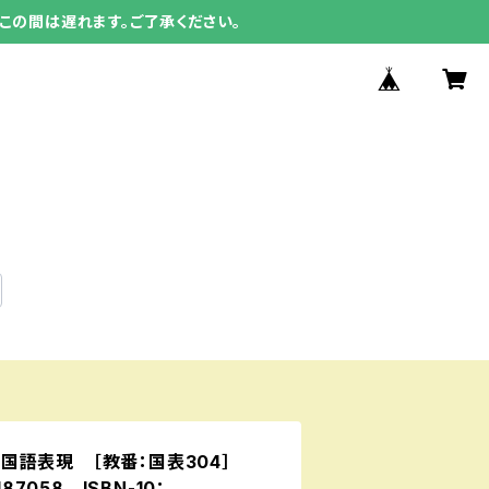
この間は遅れます。ご了承ください。
国語表現 ［教番：国表304］
87058 ISBN-10：