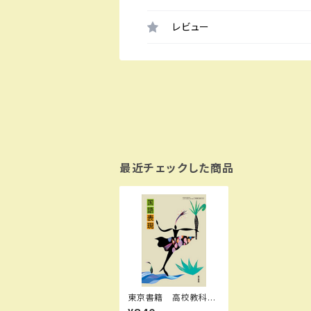
レビュー
最近チェックした商品
東京書籍 高校教科
書 国語表現 ［教番：