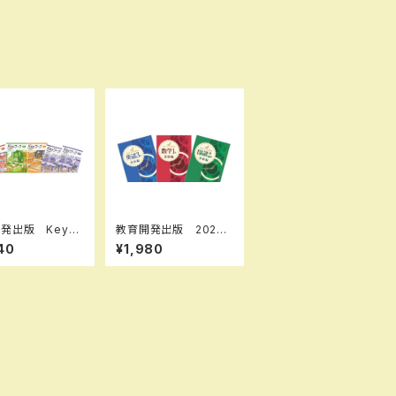
発出版 Keyワ
教育開発出版 2026
キーワーク） 英
年度版 新中学問題
40
¥1,980
1～３（ご選択くだ
集 国語 中1～3 発
 2026年度版
展編 各学年（選択くだ
全セット
さい） 新品完全セット