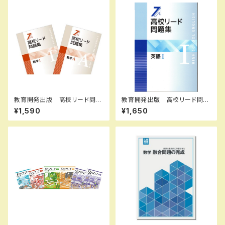
教育開発出版 高校リード問題
教育開発出版 高校リード問題
集 数学 I , A 2026年度版
集 英語 I ，英語 II 2026年度
¥1,590
¥1,650
各科目（選択ください） 新品完
版 各科目（選択ください） 新
全セット
品完全セット ISBN なし 0
06-052-000-mk-bn