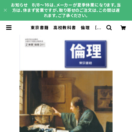
お知らせ 8/8～16は、メーカーが夏季休業になります。当
方は、休まず営業ですが、取り寄せのご注文は、この間は遅
れます。ご了承ください。
東京書籍 高校教科書 倫理 ［教
番：倫理311］ 新品 ISBN：9784
487165230 ISBN-10：B0D9C
5V2M6 SKU：004001871 | 育
之書店（いくのしょてん）