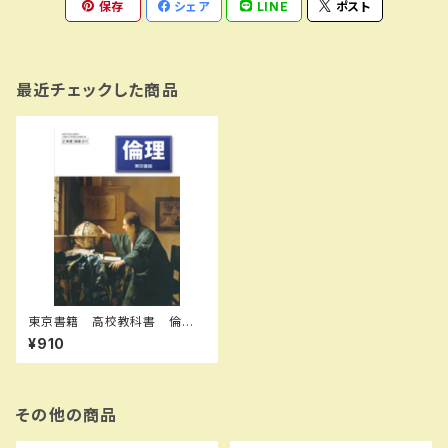
保存
シェア
LINE
ポスト
最近チェックした商品
東京書籍 高校教科書 倫
理 ［教番：倫理311］ 新品 I
¥910
SBN：9784487165230 ISB
N-10：B0D9C5V2M6 SKU：
004001871
その他の商品