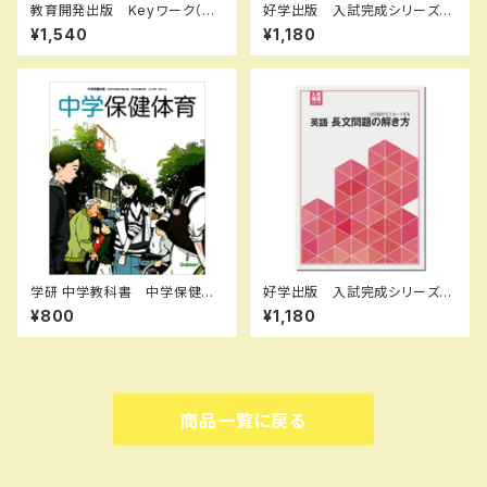
教育開発出版 Keyワーク（キ
好学出版 入試完成シリーズ
ーワーク） 地理 I,II 歴史 I,II
数学 融合問題の完成 2026
¥1,540
¥1,180
（ご選択ください） 2026年度
年度版 新品完全セット ISB
版 新品完全セット ISBN な
N：B0D3B76CWZ ISBN-1
し
0：B0D3B76CWZ SKU：00
3908966
学研 中学教科書 中学保健体
好学出版 入試完成シリーズ
育 ［教番：保体704］ 新品
英語 長文問題の解き方 202
¥800
¥1,180
ISBN：9784904811764 IS
6年度版 新品完全セット ISB
BN-10：4904811763 SKU：
N：B0D3B495VN ISBN-10：
006-018-007
B0D3B495VN SKU：0039
08974
商品一覧に戻る