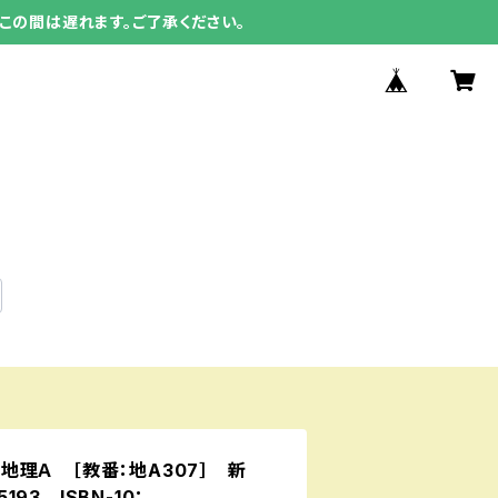
この間は遅れます。ご了承ください。
理Ａ ［教番：地A307］ 新
5193 ISBN-10：