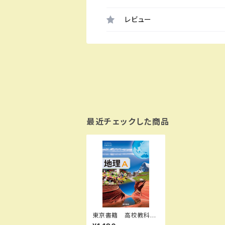
レビュー
最近チェックした商品
東京書籍 高校教科
書 地理Ａ ［教番：地