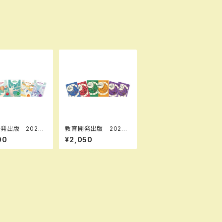
発出版 2026
教育開発出版 2026
 マイクリア英
年度版 新中学問題
00
¥2,050
1～3 各学年
集 英語 中1～3 標
ください） 問題
準編 各学年（選択くだ
体と別冊解答つ
さい） 新品完全セット
品完全セット IS
なし