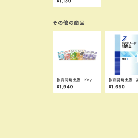
¥1,130
A307］ 新品 ISBN：
9784487165193 I
SBN-10：B0D9C57L
LS SKU：00400186
7
その他の商品
教育開発出版 Keyワ
教育開発出版 
ーク（キーワーク） 理
ード問題集 英語 
¥1,940
¥1,650
科 中1～3（ご選択くだ
語 II 2026
さい） 2026年度版
各科目（選択くだ
新品完全セット
新品完全セット 
N なし 006-0
00-mk-bn