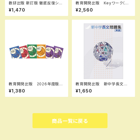
数研出版 新訂版 徹底反復シリ
教育開発出版 Keyワーク（キ
ーズ 《5-STAGE》 英文法完成
ーワーク）＋ Keyテスト（キーテ
¥1,470
¥2,560
BOOK 1 新品 問題集本体の
スト）2冊セット 公民（ご選択く
み 別冊解答なし ISBN：978
ださい） 中3年 2026年度
4410395222 ISBN-10：441
版 新品完全セット
039522X SKU：001-820-0
05
教育開発出版 2026年度版
教育開発出版 新中学長文問
新中学問題集 地理・歴史 標
題集 2026年度版 新品
¥1,380
¥1,650
準編 各学年（選択ください）
新品完全セット
商品一覧に戻る