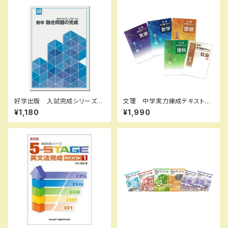
好学出版 入試完成シリーズ
文理 中学実力練成テキスト
数学 融合問題の完成 2026
国・数・理・社・英 2026年度
¥1,180
¥1,990
年度版 新品完全セット ISB
版 新品完全セット
N：B0D3B76CWZ ISBN-1
0：B0D3B76CWZ SKU：00
3908966