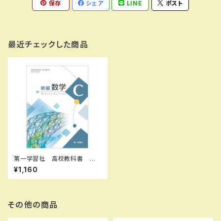
保存
シェア
LINE
ポスト
最近チェックした商品
第一学習社 高校教科書 新
編数学Ｃ ［教番：数C713］
¥1,160
新品 ISBN：004001847 IS
BN-10：B0D9BYXLYZ SK
U：004001847
その他の商品