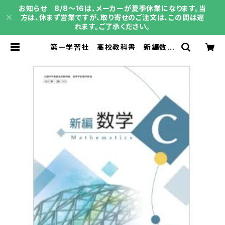
お知らせ 8/8～16は、メーカーが夏季休業になります。当
方は、休まず営業ですが、取り寄せのご注文は、この間は遅
れます。ご了承ください。
第一学習社 高校教科書 新編数学
Ｃ ［教番：数C713］ 新品 ISB
N：004001847 ISBN-10：B0D
9BYXLYZ SKU：004001847 |
育之書店（いくのしょてん）