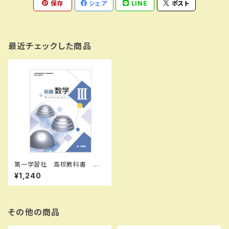
保存
シェア
LINE
ポスト
最近チェックした商品
第一学習社 高校教科書 新
編数学 III ［教番：数 III 715］
¥1,240
新品 ISBN：004001845
ISBN-10：B0D9BYBVNH S
KU：004001845
その他の商品