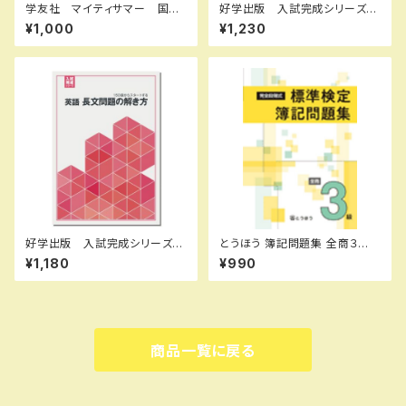
学友社 マイティサマー 国
好学出版 入試完成シリーズ
語 小4 2025年度版 新品
英語 長文問題の完成 II 2026
¥1,000
¥1,230
完全セット ISBN： ISBN-1
年度版 新品完全セット ISB
0： SKU：004000687
N：B0D3B8R5K8 ISBN-10：
B0D3B8R5K8 SKU：0039
08973
好学出版 入試完成シリーズ
とうほう 簿記問題集 全商３
英語 長文問題の解き方 202
級 新品 問題集本体と別冊
¥1,180
¥990
6年度版 新品完全セット ISB
解答つき ISBN：97848090
N：B0D3B495VN ISBN-10：
64401 ISBN-10：4809064
B0D3B495VN SKU：0039
409 SKU：000587482
08974
商品一覧に戻る