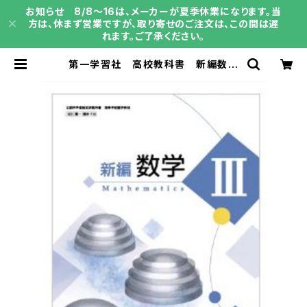
お知らせ 8/8～16は、メーカーが夏季休業になります。当
方は、休まず営業ですが、取り寄せのご注文は、この間は遅
れます。ご了承ください。
第一学習社 高校教科書 新編数学
III ［教番：数 III 715］ 新品 ISB
N：004001845 ISBN-10：B0D
9BYBVNH SKU：004001845 |
育之書店（いくのしょてん）