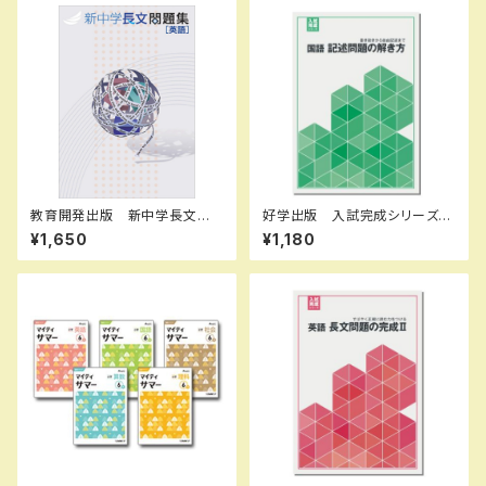
教育開発出版 新中学長文問
好学出版 入試完成シリーズ
題集 2026年度版 新品
国語 記述問題の解き方 202
¥1,650
¥1,180
6年度版 新品完全セット ISB
N：B0D3B6KZGL ISBN-10：
B0D3B6KZGL SKU：0039
08960