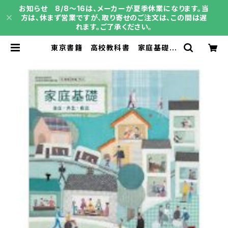
お知らせ 8/8～16は、メーカーが夏季休業になります。当
方は、休まず営業ですが、取り寄せのご注文は、この間は遅
れます。ご了承ください。
東京書籍 高校教科書 家庭基礎
自立・共生・創造 ［教番：家基701］
新品 ISBN：9784487166480
ISBN-10：B0D4ZM5XZZ SK
U：003987655 | 育之書店（いくの
しょてん）