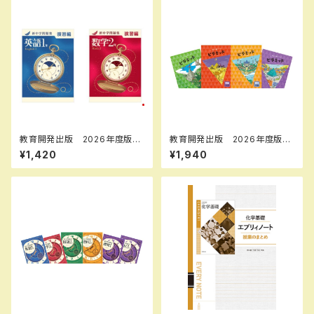
教育開発出版 2026年度版
教育開発出版 2026年度版
新中学問題集 英語 中1～3
ピラミッド 社会 小5，6 各
¥1,420
¥1,940
演習編 各学年（選択くださ
学年（選択ください） 問題集本
い） 問題集本体と別冊解答つ
体と別冊解答つき 新品完全セ
き 新品完全セット ISBN な
ット ISBN なし
し