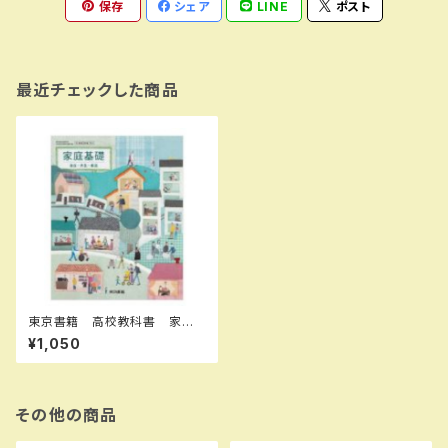
保存
シェア
LINE
ポスト
最近チェックした商品
東京書籍 高校教科書 家庭
基礎 自立・共生・創造 ［教
¥1,050
番：家基701］ 新品 ISBN：9
784487166480 ISBN-10：
B0D4ZM5XZZ SKU：0039
87655
その他の商品