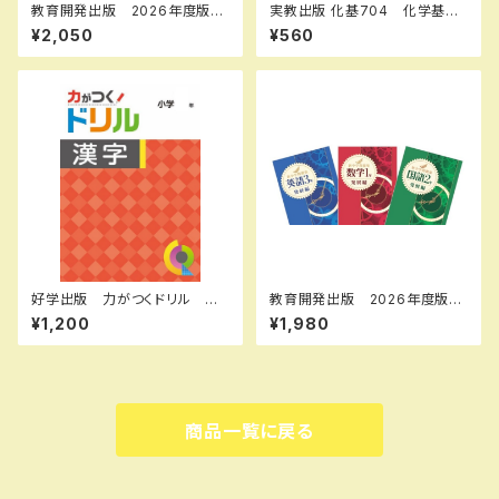
教育開発出版 2026年度版
実教出版 化基704 化学基礎
新中学問題集 数学 中1～3
エブリィノート 授業のまとめ
¥2,050
¥560
標準編 各学年（選択くださ
新品 問題集本体のみ 別冊
い） 新品完全セット
解答なし ISBN：97844073
64002 ISBN-10：4407364
009 SKU：003262230
好学出版 力がつくドリル 漢
教育開発出版 2026年度版
字 小学５年 2026年度版
新中学問題集 英語 中1～3
¥1,200
¥1,980
新品完全セット ISBN：B0D3
発展編 各学年（選択くださ
CK22P7 ISBN-10：B0D3C
い） 新品完全セット
K22P7 SKU：003986956
商品一覧に戻る