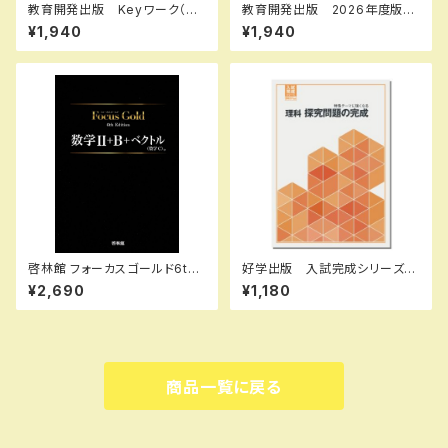
教育開発出版 Keyワーク（キ
教育開発出版 2026年度版
ーワーク） 英語 中1～３（ご
ピラミッド 社会 小5，6 各
¥1,940
¥1,940
選択ください） 2026年度版
学年（選択ください） 問題集本
新品完全セット
体と別冊解答つき 新品完全セ
ット ISBN なし
啓林館 フォーカスゴールド6th
好学出版 入試完成シリーズ
Edition 数学Ⅱ+B+C（ベクト
理科 探求問題の完成 2026
¥2,690
¥1,180
ル） 新品 問題集本体と別冊
年度版 新品完全セット ISB
解答つき ISBN：978440226
N：B0D3B7KHSZ ISBN-1
2914
0：B0D3B7KHSZ SKU：00
3908967
商品一覧に戻る