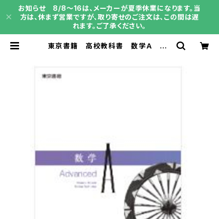
お知らせ 8/8～16は、メーカーが夏季休業になります。当
方は、休まず営業ですが、取り寄せのご注文は、この間は遅
れます。ご了承ください。
東京書籍 高校教科書 数学Ａ Ad
vanced ［教番：数A701］ 新品
ISBN：9784487166077 ISBN-
10：B0D4ZLS4J1 SKU：00398
7637 | 育之書店（いくのしょてん）