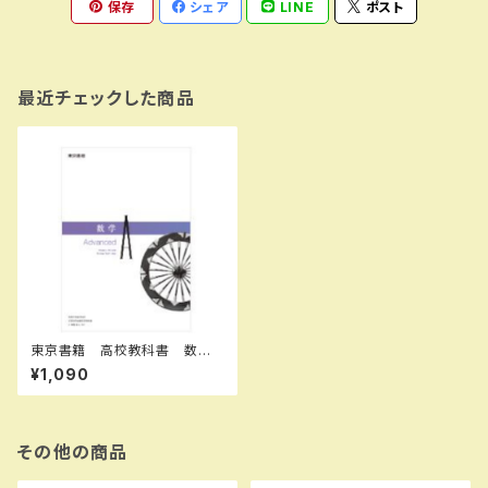
保存
シェア
LINE
ポスト
最近チェックした商品
東京書籍 高校教科書 数学
Ａ Advanced ［教番：数A7
¥1,090
01］ 新品 ISBN：97844871
66077 ISBN-10：B0D4ZLS
4J1 SKU：003987637
その他の商品