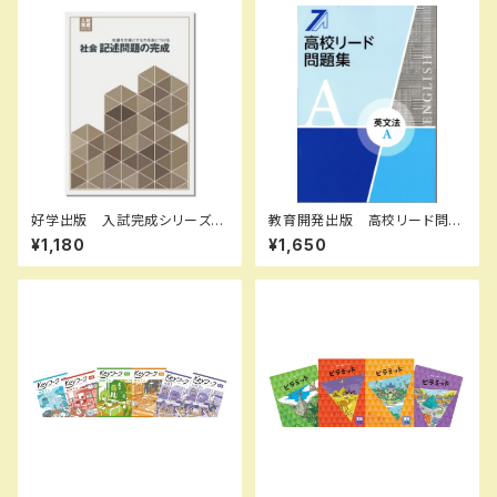
好学出版 入試完成シリーズ
教育開発出版 高校リード問題
社会 記述問題の完成 2026
集 英文法 A ，英文法 B 202
¥1,180
¥1,650
年度版 新品完全セット ISB
6年度版 各科目（選択くださ
N：B0D3B7Q6LL ISBN-10：
い） 新品完全セット ISBN
B0D3B7Q6LL SKU：0039
なし 006-053-000-mk-bn
55133