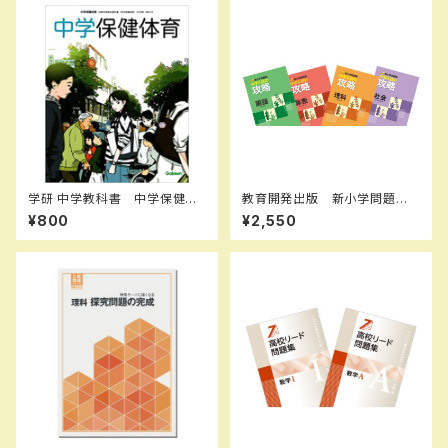
学研 中学教科書 中学保健体
教育開発出版 新小学問題
育 ［教番：保体704］ 新品
集 中学入試の攻略 2026年
¥800
¥2,550
ISBN：9784904811764 IS
度版 各科目（選択ください）
BN-10：4904811763 SKU：
問題集本体と別冊解答つき 新
006-018-007
品完全セット ISBN なし