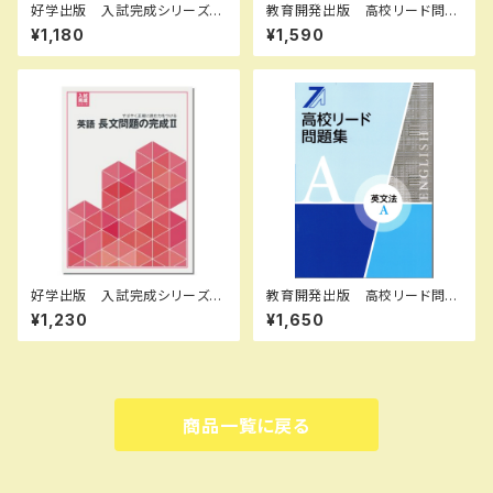
好学出版 入試完成シリーズ
教育開発出版 高校リード問題
理科 探求問題の完成 2026
集 数学 I , A 2026年度版
¥1,180
¥1,590
年度版 新品完全セット ISB
各科目（選択ください） 新品完
N：B0D3B7KHSZ ISBN-1
全セット
0：B0D3B7KHSZ SKU：00
3908967
好学出版 入試完成シリーズ
教育開発出版 高校リード問題
英語 長文問題の完成 II 2026
集 英文法 A ，英文法 B 202
¥1,230
¥1,650
年度版 新品完全セット ISB
6年度版 各科目（選択くださ
N：B0D3B8R5K8 ISBN-10：
い） 新品完全セット ISBN
B0D3B8R5K8 SKU：0039
なし 006-053-000-mk-bn
08973
商品一覧に戻る