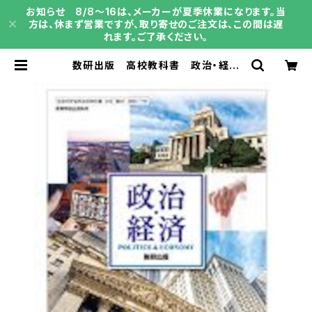
お知らせ 8/8～16は、メーカーが夏季休業になります。当
方は、休まず営業ですが、取り寄せのご注文は、この間は遅
れます。ご了承ください。
数研出版 高校教科書 政治・経済
［教番：政経705］ 新品 ISBN：
9784410831300 ISBN-10：B0
D6P7RBD3 SKU：004000163
| 育之書店（いくのしょてん）