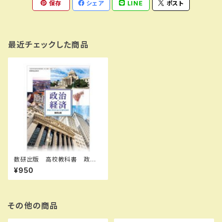
保存
シェア
LINE
ポスト
最近チェックした商品
数研出版 高校教科書 政治・
経済 ［教番：政経705］ 新
¥950
品 ISBN：9784410831300
ISBN-10：B0D6P7RBD3
SKU：004000163
その他の商品