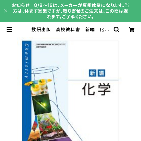
お知らせ 8/8～16は、メーカーが夏季休業になります。当
方は、休まず営業ですが、取り寄せのご注文は、この間は遅
れます。ご了承ください。
数研出版 高校教科書 新編 化学
［教番：化学707］ 新品 ISBN：
9784410811425 ISBN-10：B0
D6PJC2ZS SKU：004000156
| 育之書店（いくのしょてん）