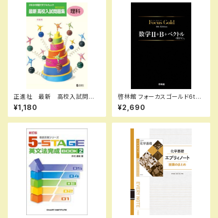
正進社 最新 高校入試問題
啓林館 フォーカスゴールド6th
集 理科 2027年春受験用
Edition 数学Ⅱ+B+C（ベクト
¥1,180
¥2,690
新品完全セット ISBN： ISBN
ル） 新品 問題集本体と別冊
-10： SKU：004000590
解答つき ISBN：978440226
2914