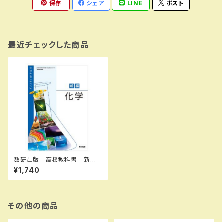
保存
シェア
LINE
ポスト
最近チェックした商品
数研出版 高校教科書 新
編 化学 ［教番：化学707］
¥1,740
新品 ISBN：97844108114
25 ISBN-10：B0D6PJC2ZS
SKU：004000156
その他の商品