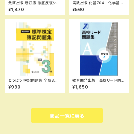
数研出版 新訂版 徹底反復シリ
実教出版 化基704 化学基礎
ーズ 《5-STAGE》 英文法完成
エブリィノート 授業のまとめ
¥1,470
¥560
BOOK 2 新品 問題集本体
新品 問題集本体のみ 別冊
のみ 別冊解答なし ISBN：9
解答なし ISBN：97844073
784410395222 ISBN-10：
64002 ISBN-10：4407364
441039522X SKU：001-82
009 SKU：003262230
0-005
とうほう 簿記問題集 全商３
教育開発出版 高校リード問題
級 新品 問題集本体と別冊
集 英文法 A ，英文法 B 202
¥990
¥1,650
解答つき ISBN：97848090
6年度版 各科目（選択くださ
64401 ISBN-10：4809064
い） 新品完全セット ISBN
409 SKU：000587482
なし 006-053-000-mk-bn
商品一覧に戻る