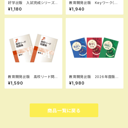
好学出版 入試完成シリーズ
教育開発出版 Keyワーク（キ
英語 思考力問題の完成 202
ーワーク） 数学 中1～3（ご
¥1,180
¥1,940
6年度版 新品完全セット ISB
選択ください） 2026年度版
N：B0D3B828ZQ ISBN-1
新品完全セット
0：B0D3B828ZQ SKU：00
3908975
教育開発出版 高校リード問題
教育開発出版 2026年度版
集 数学 I , A 2026年度版
新中学問題集 国語 中1～3
¥1,590
¥1,980
各科目（選択ください） 新品完
発展編 各学年（選択くださ
全セット
い） 新品完全セット
商品一覧に戻る