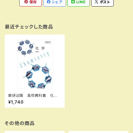
保存
シェア
LINE
ポスト
最近チェックした商品
数研出版 高校教科書 化学
［教番：化学706］ 新品 IS
¥1,740
BN：9784410812910 ISBN
-10：B0D6PGDQSC SKU：0
04000155
その他の商品