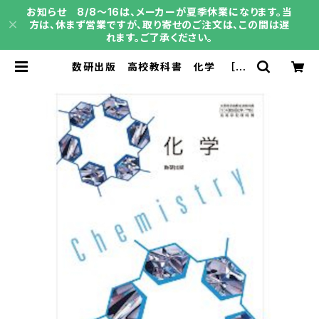
お知らせ 8/8～16は、メーカーが夏季休業になります。当
方は、休まず営業ですが、取り寄せのご注文は、この間は遅
れます。ご了承ください。
数研出版 高校教科書 化学 ［教
番：化学706］ 新品 ISBN：9784
410812910 ISBN-10：B0D6PG
DQSC SKU：004000155 | 育之
書店（いくのしょてん）