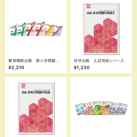
教育開発出版 新小学問題
好学出版 入試完成シリーズ
集 中学入試編 国語 Ⅰ，
英語 長文問題の完成 II 2026
¥2,210
¥1,230
Ⅱ，Ⅲ 2026年度版 各学年
年度版 新品完全セット ISB
（選択ください） 問題集本体と
N：B0D3B8R5K8 ISBN-10：
別冊解答つき 新品完全セッ
B0D3B8R5K8 SKU：0039
ト ISBN なし
08973