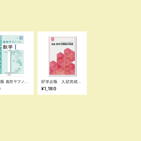
サブノー
好学出版 入試完成シ
Ｉ 新品 問題
リーズ 英語 思考力
0
¥1,180
体と別冊解答つ
問題の完成 2026年
BN：97844073
度版 新品完全セッ
4 ISBN-10：4
ト ISBN：B0D3B828
60399 SKU：
ZQ ISBN-10：B0D3
62205
B828ZQ SKU：003
908975