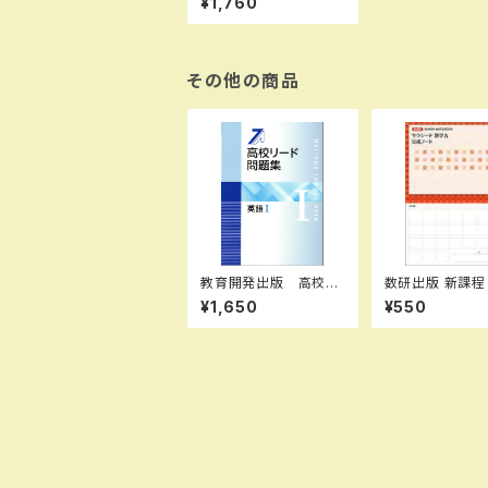
¥1,760
706］ 新品 ISBN：9
784410812811 ISB
N-10：B0D6PH8W22
SKU：004000152
その他の商品
教育開発出版 高校リ
数研出版 新課程 サクシ
ード問題集 英語 I ，英
ード数学A 完
¥1,650
¥550
語 II 2026年度版
図形の性質 新
各科目（選択ください）
題集本体のみ 
新品完全セット ISB
答なし ISBN：9
N なし 006-052-0
10726637 IS
00-mk-bn
0：441072663
U：000072333