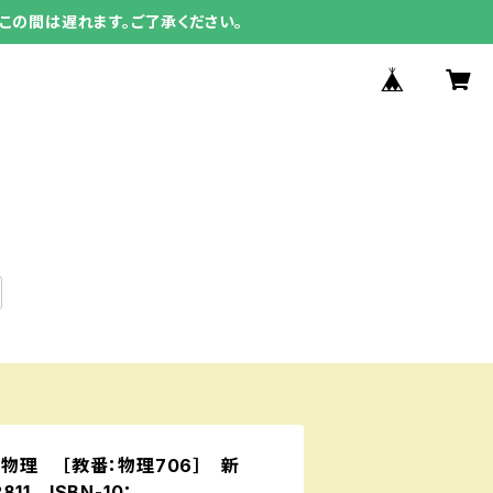
この間は遅れます。ご了承ください。
物理 ［教番：物理706］ 新
811 ISBN-10：