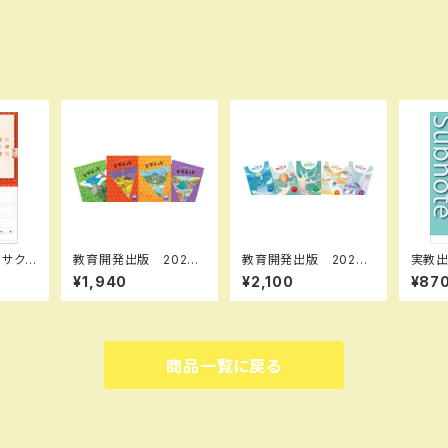
教育開発出版 2026
教育開発出版 2026
実教出版 高校
成ノート
年度版 ピラミッド 社
年度版 マイクリア数
ト数学
¥1,940
¥2,100
¥87
品 問
会 小5，6 各学年（選
学 中1～3 各学年
集本
別冊解
択ください） 問題集本
（選択ください） 問題
き IS
7844
体と別冊解答つき 新
集本体と別冊解答つ
6039
BN-1
品完全セット ISBN
き 新品完全セット IS
4073
3 SK
なし
BN なし
0032
商品一覧に戻る