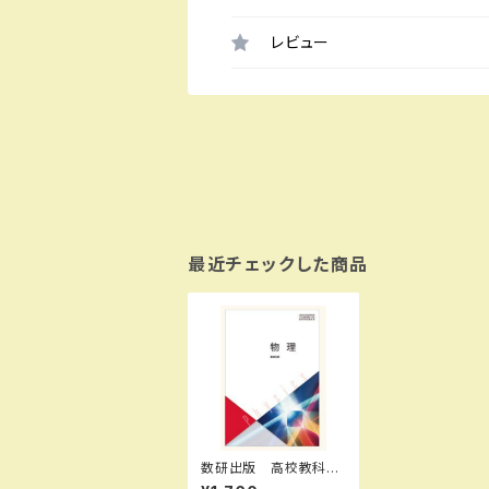
レビュー
最近チェックした商品
数研出版 高校教科
書 物理 ［教番：物理