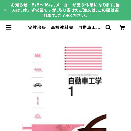
お知らせ 8/8～16は、メーカーが夏季休業になります。当
方は、休まず営業ですが、取り寄せのご注文は、この間は遅
れます。ご了承ください。
実教出版 高校教科書 自動車工学1
［教番：工業712］ 新品 ISBN：9
784407204469 ISBN-10：B0
D5MSN9HY SKU：003987799
| 育之書店（いくのしょてん）