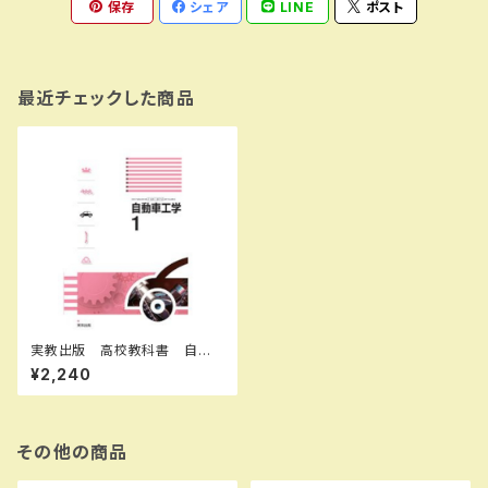
保存
シェア
LINE
ポスト
最近チェックした商品
実教出版 高校教科書 自動
車工学1 ［教番：工業712］ 新
¥2,240
品 ISBN：9784407204469
ISBN-10：B0D5MSN9HY
SKU：003987799
その他の商品