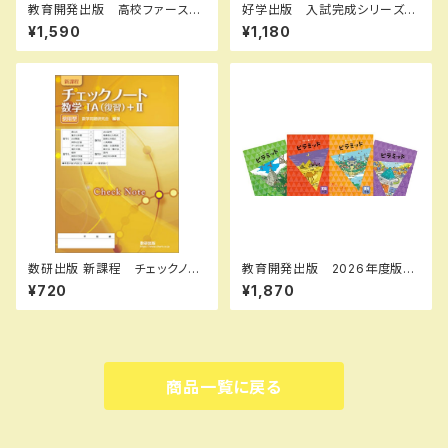
教育開発出版 高校ファースト
好学出版 入試完成シリーズ
ステップ問題集 英文法 202
関数・図形の解き方 2026年
¥1,590
¥1,180
6年度版 新品完全セット
度版 新品完全セット ISBN：
B0D3B6JKYT ISBN-10：B
0D3B6JKYT SKU：00390
8964
数研出版 新課程 チェックノー
教育開発出版 2026年度版
ト 数学IA(復習)+II 傍用型
ピラミッド 国語 小1～6 各
¥720
¥1,870
新品 問題集本体のみ 別冊
学年（選択ください） 問題集本
解答なし ISBN：978441022
体と別冊解答つき 新品完全セ
2085 ISBN-10：44102220
ット ISBN なし
82 SKU：001092809
商品一覧に戻る