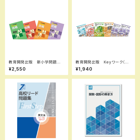
教育開発出版 新小学問題
教育開発出版 Keyワーク（キ
集 中学入試の攻略 2026年
ーワーク）＋ Keyテスト（キーテ
¥2,550
¥1,940
度版 各科目（選択ください）
スト）2冊セット 地理 I,II 歴史
問題集本体と別冊解答つき 新
I,II（ご選択ください） 2026年
品完全セット ISBN なし
度版 新品完全セット ISBN
なし