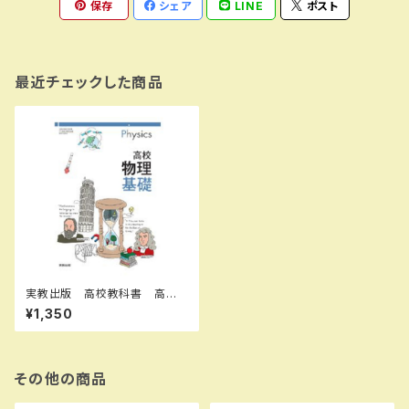
保存
シェア
LINE
ポスト
最近チェックした商品
実教出版 高校教科書 高校
物理基礎 ［教番：物基704］
¥1,350
新品 ISBN：97844072047
04 ISBN-10：B0D5MPV47
L SKU：003987784
その他の商品