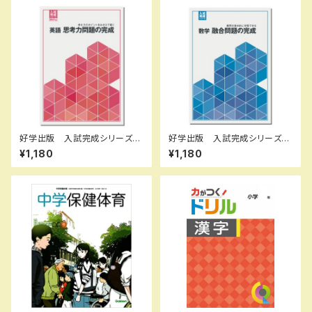
好学出版 入試完成シリーズ
好学出版 入試完成シリーズ
英語 思考力問題の完成 202
数学 融合問題の完成 2026
¥1,180
¥1,180
6年度版 新品完全セット ISB
年度版 新品完全セット ISB
N：B0D3B828ZQ ISBN-1
N：B0D3B76CWZ ISBN-1
0：B0D3B828ZQ SKU：00
0：B0D3B76CWZ SKU：00
3908975
3908966