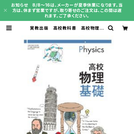
お知らせ 8/8～16は、メーカーが夏季休業になります。当
方は、休まず営業ですが、取り寄せのご注文は、この間は遅
れます。ご了承ください。
実教出版 高校教科書 高校物理基
礎 ［教番：物基704］ 新品 ISB
N：9784407204704 ISBN-1
0：B0D5MPV47L SKU：00398
7784 | 育之書店（いくのしょてん）