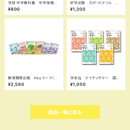
学研 中学教科書 中学保健体
好学出版 力がつくドリル 漢
育 ［教番：保体704］ 新品
字 小学５年 2026年度版
¥800
¥1,200
ISBN：9784904811764 IS
新品完全セット ISBN：B0D3
BN-10：4904811763 SKU：
CK22P7 ISBN-10：B0D3C
006-018-007
K22P7 SKU：003986956
教育開発出版 Keyワーク（キ
学友社 マイティサマー 国
ーワーク）＋ Keyテスト（キーテ
語 小4 2025年度版 新品
¥2,560
¥1,000
スト）2冊セット 公民（ご選択く
完全セット ISBN： ISBN-1
ださい） 中3年 2026年度
0： SKU：004000687
版 新品完全セット
商品一覧に戻る