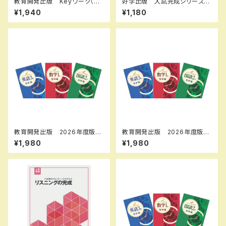
教育開発出版 Keyワーク（キ
好学出版 入試完成シリーズ
ーワーク）＋ Keyテスト（キーテ
理科 探求問題の完成 2026
¥1,940
¥1,180
スト）2冊セット 地理 I,II 歴史
年度版 新品完全セット ISB
I,II（ご選択ください） 2026年
N：B0D3B7KHSZ ISBN-1
度版 新品完全セット ISBN
0：B0D3B7KHSZ SKU：00
なし
3908967
教育開発出版 2026年度版
教育開発出版 2026年度版
新中学問題集 数学 中1～3
新中学問題集 英語 中1～3
¥1,980
¥1,980
発展編 各学年（選択くださ
発展編 各学年（選択くださ
い） 新品完全セット
い） 新品完全セット