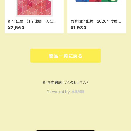
好学出版 好学出版 入試完
教育開発出版 2026年度版
成シリーズ リスニングの完
新中学問題集 国語 中1～3
¥2,560
¥1,980
成 CDつき 2026年度版 新
発展編 各学年（選択くださ
品 ISBN：004006959 ISB
い） 新品完全セット
N-10：B0DPJ7ZLC7 SKU：
004006959
商品一覧に戻る
© 育之書店（いくのしょてん）
Powered by