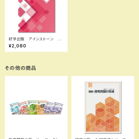
好学出版 アインストーン 国・
算・理・社 2026年度版 問題
¥2,080
集本体と別冊解答つき 新品完
全セット ISBN なし
その他の商品