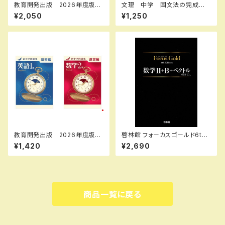
教育開発出版 2026年度版
文理 中学 国文法の完成 2
新中学問題集 英語 中1～3
026年度版 新品完全セット
¥2,050
¥1,250
標準編 各学年（選択くださ
い） 新品完全セット
教育開発出版 2026年度版
啓林館 フォーカスゴールド6th
新中学問題集 数学 中1～3
Edition 数学Ⅱ+B+C（ベクト
¥1,420
¥2,690
演習編 各学年（選択くださ
ル） 新品 問題集本体と別冊
い） 問題集本体と別冊解答つ
解答つき ISBN：978440226
き 新品完全セット ISBN な
2914
し
商品一覧に戻る