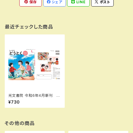
保存
シェア
LINE
ポスト
最近チェックした商品
光文書院 令和6年4月新刊 小
学教科書 しょうがく?どうとく?
¥730
ゆたかな?こころ?１ねん ［教
番：道徳117］ 新品 ISBN：
ISBN-10： SKU：00396200
6
その他の商品