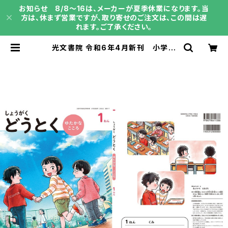
お知らせ 8/8～16は、メーカーが夏季休業になります。当
方は、休まず営業ですが、取り寄せのご注文は、この間は遅
れます。ご了承ください。
光文書院 令和6年4月新刊 小学教
科書 しょうがく?どうとく?ゆたか
な?こころ?１ねん ［教番：道徳117］
新品 ISBN： ISBN-10： SK
U：003962006 | 育之書店（いくの
しょてん）