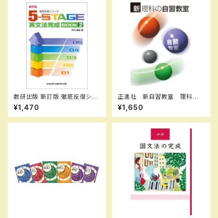
数研出版 新訂版 徹底反復シリ
正進社 新自習教室 理科 2
ーズ 《5-STAGE》 英文法完成
026年度版 新品完全セット I
¥1,470
¥1,650
BOOK 2 新品 問題集本体
SBN： ISBN-10： SKU：00
のみ 別冊解答なし ISBN：9
4000577
784410395222 ISBN-10：
441039522X SKU：001-82
0-005