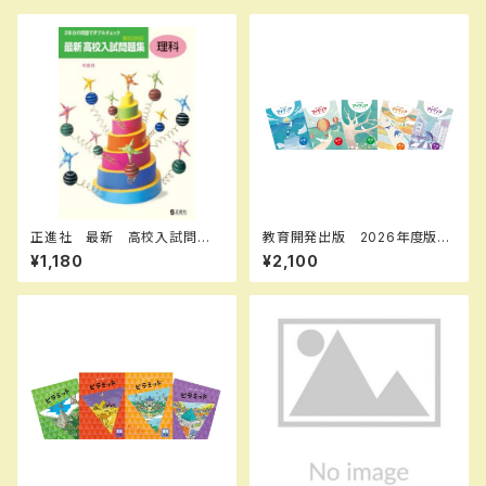
正進社 最新 高校入試問題
教育開発出版 2026年度版
集 理科 2027年春受験用
マイクリア数学 中1～3 各学
¥1,180
¥2,100
新品完全セット ISBN： ISBN
年（選択ください） 問題集本体
-10： SKU：004000590
と別冊解答つき 新品完全セッ
ト ISBN なし