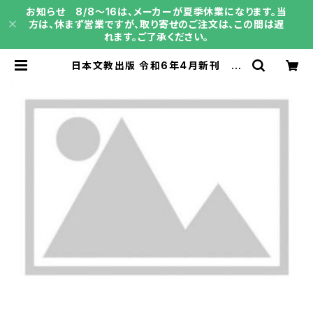
お知らせ 8/8～16は、メーカーが夏季休業になります。当
方は、休まず営業ですが、取り寄せのご注文は、この間は遅
れます。ご了承ください。
日本文教出版 令和6年4月新刊 小
学教科書 しょうがく?どうとく?いき
る?ちから１どうとくノート ［教番：
道徳116］ 新品 ISBN： ISBN-1
0： SKU：003961995 | 育之書店
（いくのしょてん）