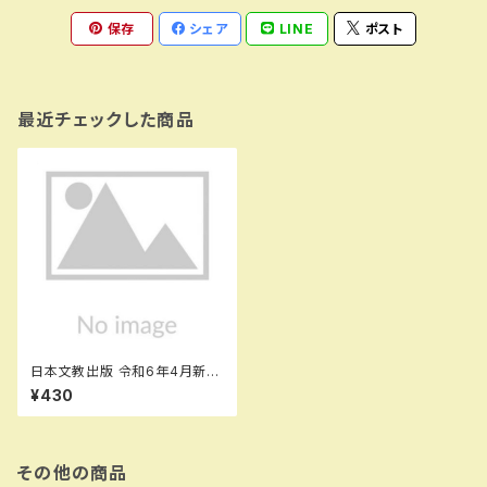
保存
シェア
LINE
ポスト
最近チェックした商品
日本文教出版 令和6年4月新
刊 小学教科書 しょうがく?ど
¥430
うとく?いきる?ちから１どうとくノ
ート ［教番：道徳116］ 新
品 ISBN： ISBN-10： SK
U：003961995
その他の商品