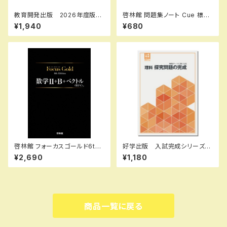
教育開発出版 2026年度版
啓林館 問題集ノート Cue 標
ピラミッド 社会 小5，6 各
準〜応用編 数学Ⅰ 2次関数
¥1,940
¥680
学年（選択ください） 問題集本
新品 問題集本体のみ 別冊
体と別冊解答つき 新品完全セ
解答なし ISBN：978440222
ット ISBN なし
4554 ISBN-10：44022245
51 SKU：000096904
啓林館 フォーカスゴールド6th
好学出版 入試完成シリーズ
Edition 数学Ⅱ+B+C（ベクト
理科 探求問題の完成 2026
¥2,690
¥1,180
ル） 新品 問題集本体と別冊
年度版 新品完全セット ISB
解答つき ISBN：978440226
N：B0D3B7KHSZ ISBN-1
2914
0：B0D3B7KHSZ SKU：00
3908967
商品一覧に戻る