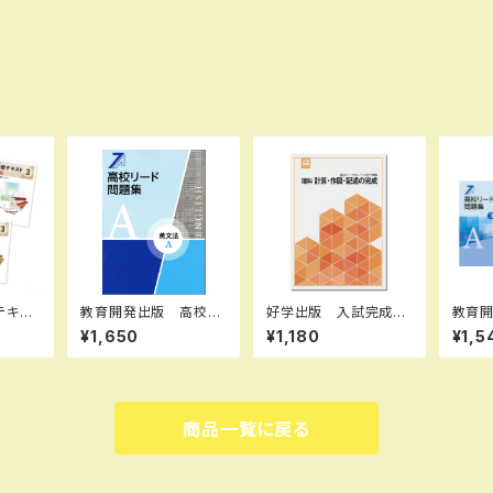
テキス
教育開発出版 高校リ
好学出版 入試完成シ
教育
3（ご選
ード問題集 英文法 A
リーズ 理科 計算・作
ード
¥1,650
¥1,180
¥1,5
26年
，英文法 B 2026年度
図・記述の完成 2026
A ，英
セット
版 各科目（選択くださ
年度版 新品完全セッ
年度版
い） 新品完全セット I
ト ISBN：B0D3B87J
ださい
SBN なし 006-05
LQ ISBN-10：B0D3
ト I
3-000-mk-bn
B87JLQ SKU：085-
-053
商品一覧に戻る
975-086