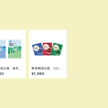
開発出版 高校リ
教育開発出版 2026
問題集 英語構文
年度版 新中学問題
40
¥1,980
語構文 B 2026
集 国語 中1～3 発
 各科目（選択く
展編 各学年（選択くだ
） 新品完全セッ
さい） 新品完全セット
SBN なし 006
-000-mk-bn