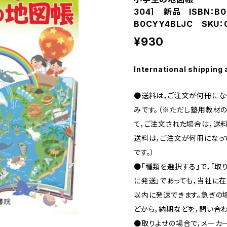
304］ 新品 ISBN：B0
B0CYY4BLJC SKU：
¥930
International shipping 
●送料は，ご注文が何冊になっ
みです。（※ただし塾用教材の
て，ご注文された場合は，送料
送料は，ご注文が何冊になって
です。）
●「種類を選択する」で，「取
に発送」であっても，当社に在
以内に発送できます。急ぎの場合
どから，納期などを，問い合わ
●取りよせの場合で，メーカ