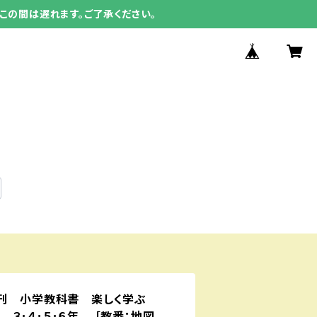
この間は遅れます。ご了承ください。
新刊 小学教科書 楽しく学ぶ
４･５･６年 ［教番：地図