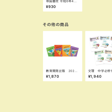
帝国書院 令和6年4月
新刊 小学教科書 楽
¥930
しく学ぶ 小学生の地
図帳 ３･４･
５･６年 ［教番：地図3
04］ 新品 ISBN：B0
CYY4BLJC ISBN-1
その他の商品
0：B0CYY4BLJC S
KU：003961855
教育開発出版 2026
文理 中学必修
年度版 ピラミッド 国
ト 理科 中1～
¥1,870
¥1,940
語 小1～6 各学年
択ください） 20
（選択ください） 問題
度版 新品完全
集本体と別冊解答つ
き 新品完全セット IS
BN なし