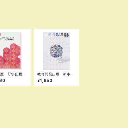
出版 好学出版
教育開発出版 新中学
成シリーズ リ
長文問題集 2026年
60
¥1,650
グの完成 CDつ
度版 新品
026年度版 新
BN：0040069
SBN-10：B0DPJ
7 SKU：0040
9