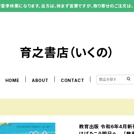
ーが夏季休業になります。当方は、休まず営業ですが、取り寄せのご注文は、
育之書店（いくの）
HOME
ABOUT
CONTACT
教育出版 令和6年4月
はばたこう明日へ ［教番：