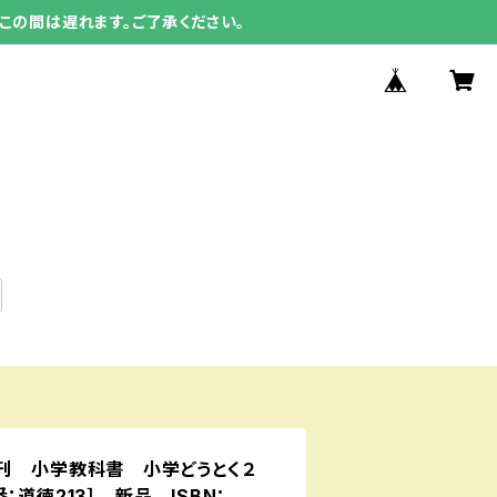
この間は遅れます。ご了承ください。
新刊 小学教科書 小学どうとく２
道徳213］ 新品 ISBN：