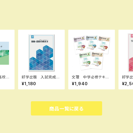
高校リ
好学出版 入試完成シ
文理 中学必修テキス
好学
語構文
リーズ 関数・図形の解
ト 数学 中1～3（ご選
入試完
¥1,180
¥1,940
¥2,5
2026
き方 2026年度版
択ください） 2026年
スニン
選択く
新品完全セット ISB
度版 新品完全セット
き 2
全セッ
N：B0D3B6JKYT IS
品 IS
 006
BN-10：B0D3B6JKY
59 I
-bn
T SKU：00390896
7ZLC
商品一覧に戻る
4
0695