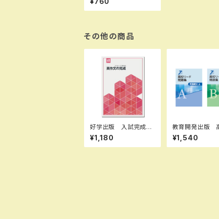
¥760
学どうとく２ はばたこう
明日へ ［教番：道徳2
13］ 新品 ISBN：97
84316205007 SK
U：003961983
その他の商品
好学出版 入試完成シ
教育開発出版 
リーズ 英作文の完
ード問題集 英
¥1,180
¥1,540
成 2026年度版 新
A ，英語構文 B 
品完全セット ISBN：B
年度版 各科目（
0D3B7FX62 ISBN-
ださい） 新品完
10：B0D3B7FX62 S
ト ISBN なし
KU：003908976
-053-000-mk