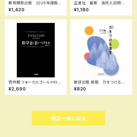
教育開発出版 2026年度版
正進社 最新 高校入試問題
新中学問題集 英語 中1～3
集 理科 2027年春受験用
¥1,420
¥1,180
演習編 各学年（選択くださ
新品完全セット ISBN： ISBN
い） 問題集本体と別冊解答つ
-10： SKU：004000590
き 新品完全セット ISBN な
し
啓林館 フォーカスゴールド6th
数研出版 新版 力をつける漢
Edition 数学Ⅱ+B+C（ベクト
文 実践編 新品 問題集本
¥2,690
¥820
ル） 新品 問題集本体と別冊
体のみ 別冊解答なし ISBN：
解答つき ISBN：978440226
4410334328 ISBN-10：44
2914
10334328 SKU：003-542-
001
商品一覧に戻る