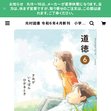
お知らせ 8/8～16は、メーカーが夏季休業になります。当
方は、休まず営業ですが、取り寄せのご注文は、この間は遅
れます。ご了承ください。
光村図書 令和6年4月新刊 小学教
科書 道徳６きみがいちばんひかると
き ［教番：道徳614］ 新品 ISB
N：9784813804093 SKU：003
961993 | 育之書店（いくのしょてん）