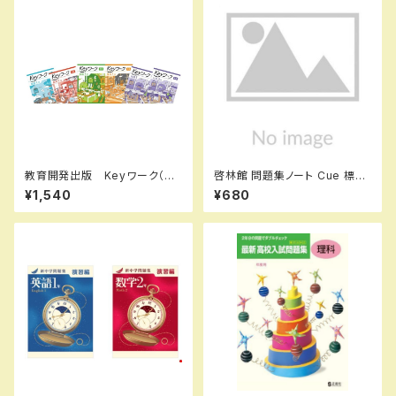
教育開発出版 Keyワーク（キ
啓林館 問題集ノート Cue 標
ーワーク） 地理 I,II 歴史 I,II
準〜応用編 数学Ⅰ 2次関数
¥1,540
¥680
（ご選択ください） 2026年度
新品 問題集本体のみ 別冊
版 新品完全セット ISBN な
解答なし ISBN：978440222
し
4554 ISBN-10：44022245
51 SKU：000096904