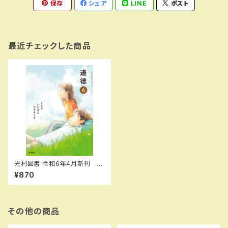
保存
シェア
LINE
ポスト
最近チェックした商品
光村図書 令和6年4月新刊 小
学教科書 道徳６きみがいちば
¥870
んひかるとき ［教番：道徳61
4］ 新品 ISBN：97848138
04093 SKU：003961993
その他の商品