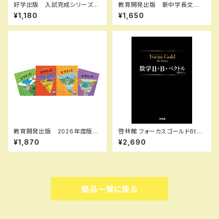
好学出版 入試完成シリーズ
教育開発出版 新中学長文問
英語 長文問題の完成 2026
題集 2026年度版 新品
¥1,180
¥1,650
年度版 新品完全セット ISB
N：B0D3B8X1KS ISBN-10：
B0D3B8X1KS SKU：00390
8972
教育開発出版 2026年度版
啓林館 フォーカスゴールド6th
ピラミッド 国語 小1～6 各
Edition 数学Ⅱ+B+C（ベクト
¥1,870
¥2,690
学年（選択ください） 問題集本
ル） 新品 問題集本体と別冊
体と別冊解答つき 新品完全セ
解答つき ISBN：978440226
ット ISBN なし
2914
商品一覧に戻る