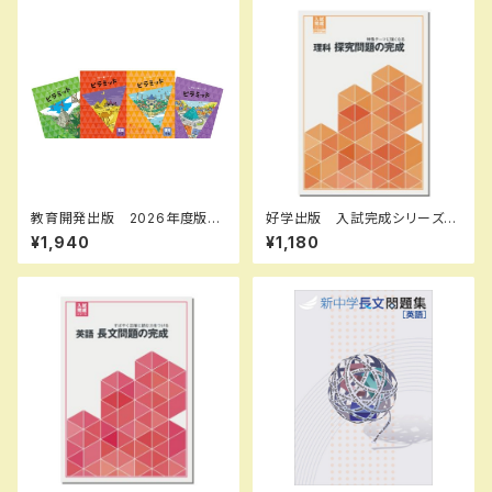
教育開発出版 2026年度版
好学出版 入試完成シリーズ
ピラミッド 社会 小5，6 各
理科 探求問題の完成 2026
¥1,940
¥1,180
学年（選択ください） 問題集本
年度版 新品完全セット ISB
体と別冊解答つき 新品完全セ
N：B0D3B7KHSZ ISBN-1
ット ISBN なし
0：B0D3B7KHSZ SKU：00
3908967