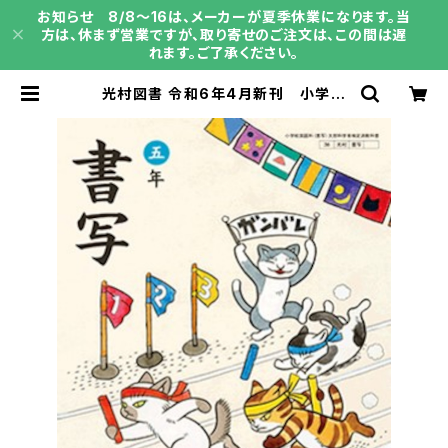
お知らせ 8/8～16は、メーカーが夏季休業になります。当
方は、休まず営業ですが、取り寄せのご注文は、この間は遅
れます。ご了承ください。
光村図書 令和6年4月新刊 小学教
科書 書写 五年 ［教番：書写50
8］ 新品 ISBN：97848138039
80 SKU：003961839 | 育之書
店（いくのしょてん）