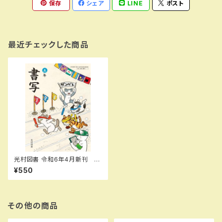
保存
シェア
LINE
ポスト
最近チェックした商品
光村図書 令和6年4月新刊 小
学教科書 書写 五年 ［教
¥550
番：書写508］ 新品 ISBN：9
784813803980 SKU：003
961839
その他の商品