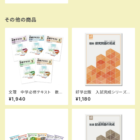
その他の商品
文理 中学必修テキスト 数
好学出版 入試完成シリーズ
学 中1～3（ご選択ください）
理科 探求問題の完成 2026
¥1,940
¥1,180
2026年度版 新品完全セット
年度版 新品完全セット ISB
N：B0D3B7KHSZ ISBN-1
0：B0D3B7KHSZ SKU：00
3908967