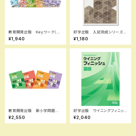
教育開発出版 Keyワーク（キ
好学出版 入試完成シリーズ
ーワーク） 理科 中1～3（ご
社会 記述問題の完成 2026
¥1,940
¥1,180
選択ください） 2026年度版
年度版 新品完全セット ISB
新品完全セット
N：B0D3B7Q6LL ISBN-10：
B0D3B7Q6LL SKU：0039
55133
教育開発出版 新小学問題
好学出版 ウイニングフィニッシ
集 中学入試の攻略 2026年
ュ 国，数，理，社，英 2026年
¥2,550
¥2,040
度版 各科目（選択ください）
度版 各科目（選択ください）
問題集本体と別冊解答つき 新
新品完全セット ISBN なし
品完全セット ISBN なし
コ004-575-000-mk-bn