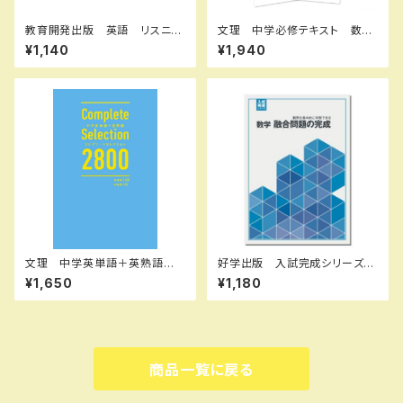
教育開発出版 英語 リスニン
文理 中学必修テキスト 数
グ A,B,C QRコードつき（英
学 中1～3（ご選択ください）
¥1,140
¥1,940
語のリスニングの音声は無料で
2026年度版 新品完全セット
ネットからダウンロード）2026
年度版 各学年（選択ください）
問題集本体と別冊解答つき
新品完全セット ISBN なし
文理 中学英単語＋英熟語
好学出版 入試完成シリーズ
コンプリートセレクション2800
数学 融合問題の完成 2026
¥1,650
¥1,180
2026年度版 新品完全セッ
年度版 新品完全セット ISB
ト
N：B0D3B76CWZ ISBN-1
0：B0D3B76CWZ SKU：00
3908966
商品一覧に戻る