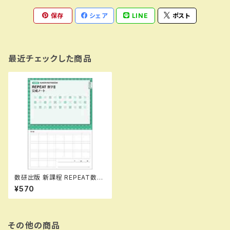
保存
シェア
LINE
ポスト
最近チェックした商品
数研出版 新課程 REPEAT数学I
I 完成ノート 微分法と積分
¥570
法 新品 問題集本体のみ
別冊解答なし ISBN：978441
0229794 ISBN-10：44102
29796 SKU：000473301
その他の商品