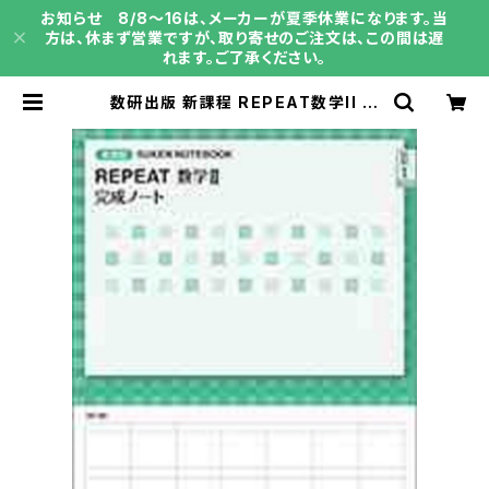
お知らせ 8/8～16は、メーカーが夏季休業になります。当
方は、休まず営業ですが、取り寄せのご注文は、この間は遅
れます。ご了承ください。
数研出版 新課程 REPEAT数学II 完
成ノート 微分法と積分法 新品
問題集本体のみ 別冊解答なし IS
BN：9784410229794 ISBN-1
0：4410229796 SKU：000473
301 | 育之書店（いくのしょてん）