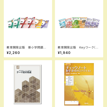
教育開発出版 新小学問題
教育開発出版 Keyワーク（キ
集 中学入試編 理科 Ⅰ，
ーワーク）＋ Keyテスト（キーテ
¥2,260
¥1,940
Ⅱ，Ⅲ 2026年度版 各学年
スト）2冊セット 地理 I,II 歴史
（選択ください） 問題集本体と
I,II（ご選択ください） 2026年
別冊解答つき 新品完全セッ
度版 新品完全セット ISBN
ト ISBN なし
なし