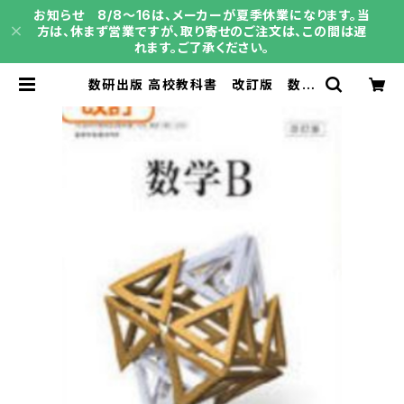
お知らせ 8/8～16は、メーカーが夏季休業になります。当
方は、休まず営業ですが、取り寄せのご注文は、この間は遅
れます。ご了承ください。
数研出版 高校教科書 改訂版 数学
B ［教番：数B325］ 新品 ISBN：
9784410801488 ISBN-10：44
10801481 SKU：001-836-004
| 育之書店（いくのしょてん）