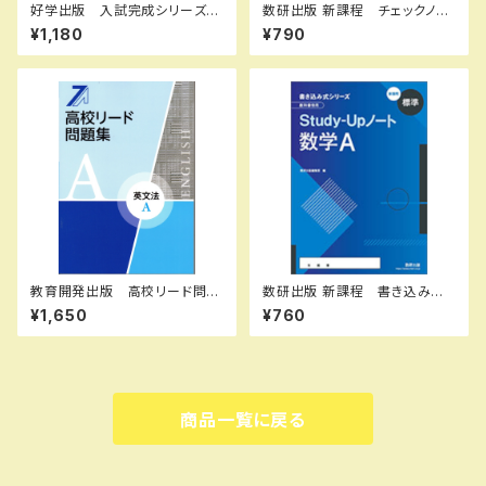
好学出版 入試完成シリーズ
数研出版 新課程 チェックノー
テーマ史の完成 2026年度
ト 数学II＋Ｂ＋Ｃ（ベクトル）
¥1,180
¥790
版 新品完全セット ISBN：B0
傍用型 新品 問題集本体の
CRNQP8PZ ISBN-10：B0C
み 別冊解答なし ISBN：978
RNQP8PZ SKU：085-975-
4410222023 ISBN-10：441
082
0222023 SKU：001092811
教育開発出版 高校リード問題
数研出版 新課程 書き込み式
集 英文法 A ，英文法 B 202
シリーズ 【標準】 教科書傍
¥1,650
¥760
6年度版 各科目（選択くださ
用 Study-Upノート 数学
い） 新品完全セット ISBN
Ａ 新品 問題集本体のみ 別
なし 006-053-000-mk-bn
冊解答なし ISBN：9784410
206269 ISBN-10：441020
6265 SKU：000072292
商品一覧に戻る