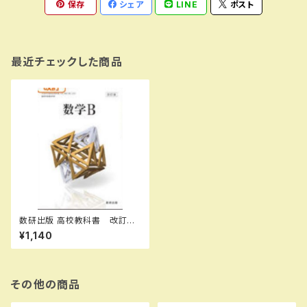
保存
シェア
LINE
ポスト
最近チェックした商品
数研出版 高校教科書 改訂
版 数学B ［教番：数B325］
¥1,140
新品 ISBN：978441080148
8 ISBN-10：4410801481
SKU：001-836-004
その他の商品