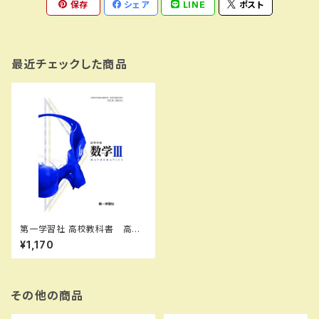
保存
シェア
LINE
ポスト
最近チェックした商品
第一学習社 高校教科書 高等
学校 数学 III ［教番：数 III 3
¥1,170
12］ 新品 ISBN：9784804
006284 ISBN-10：480400
6281 SKU：002-784-001
その他の商品