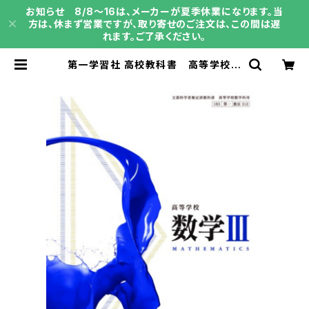
お知らせ 8/8～16は、メーカーが夏季休業になります。当
方は、休まず営業ですが、取り寄せのご注文は、この間は遅
れます。ご了承ください。
第一学習社 高校教科書 高等学校
数学 III ［教番：数 III 312］ 新
品 ISBN：9784804006284 I
SBN-10：4804006281 SKU：0
02-784-001 | 育之書店（いくのし
ょてん）