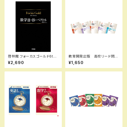
啓林館 フォーカスゴールド6th
教育開発出版 高校リード問題
Edition 数学Ⅱ+B+C（ベクト
集 数学 II , B＋C 2026年度
¥2,690
¥1,650
ル） 新品 問題集本体と別冊
版 各科目（選択ください） 新
解答つき ISBN：978440226
品完全セット ISBN なし 0
2914
06-050-000-mk-bn