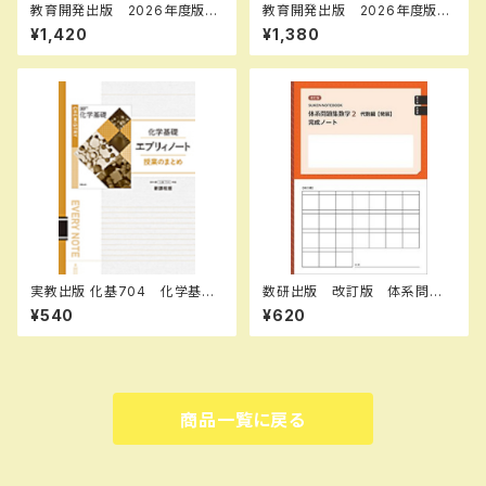
教育開発出版 2026年度版
教育開発出版 2026年度版
新中学問題集 数学 中1～3
新中学問題集 地理・歴史 標
¥1,420
¥1,380
演習編 各学年（選択くださ
準編 各学年（選択ください）
い） 問題集本体と別冊解答つ
新品完全セット
き 新品完全セット ISBN な
し
実教出版 化基704 化学基礎
数研出版 改訂版 体系問題
エブリィノート 授業のまとめ
集 数学2 代数編【発展】完成
¥540
¥620
新品 問題集本体のみ 別冊
ノート 式の計算／平方根 新
解答なし ISBN：97844073
品 問題集本体のみ 別冊解
51682
答なし ISBN：9784410742
064 ISBN-10：441074206
X SKU：004006381
商品一覧に戻る