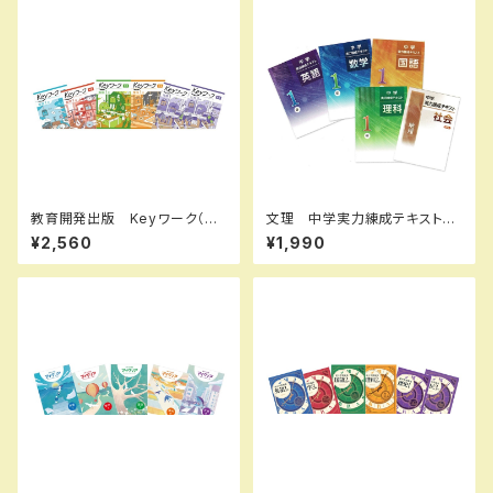
教育開発出版 Keyワーク（キ
文理 中学実力練成テキスト
ーワーク）＋ Keyテスト（キーテ
国・数・理・社・英 2026年度
¥2,560
¥1,990
スト）2冊セット 公民（ご選択く
版 新品完全セット
ださい） 中3年 2026年度
版 新品完全セット