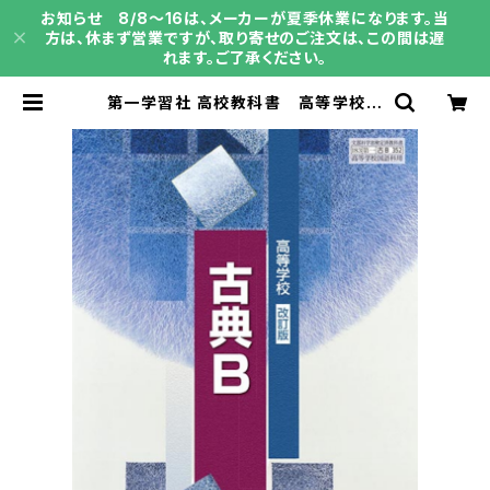
お知らせ 8/8～16は、メーカーが夏季休業になります。当
方は、休まず営業ですが、取り寄せのご注文は、この間は遅
れます。ご了承ください。
第一学習社 高校教科書 高等学校
改訂版 古典B ［教番：古B352］
新品 ISBN：9784804009247
ISBN-10：4804009248 SK
U：002-566-001 | 育之書店（いく
のしょてん）