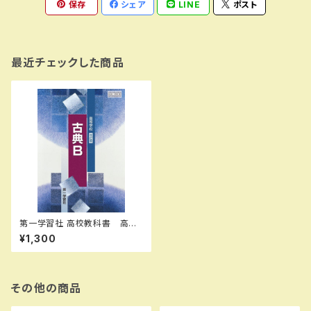
保存
シェア
LINE
ポスト
最近チェックした商品
第一学習社 高校教科書 高等
学校 改訂版 古典B ［教番：
¥1,300
古B352］ 新品 ISBN：9784
804009247 ISBN-10：480
4009248 SKU：002-566-
001
その他の商品