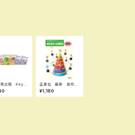
発出版 Keyワ
正進社 最新 高校入
キーワーク） 地
試問題集 数学 202
40
¥1,180
I 歴史 I,II（ご選
7年春受験用 新品完
さい） 2026年
全セット ISBN： ISB
新品完全セッ
N-10： SKU：00400
SBN なし
0589