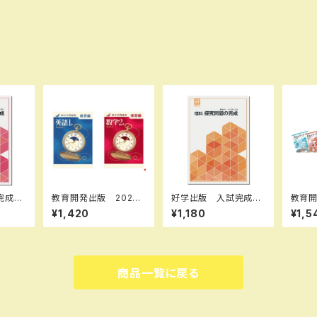
完成シ
教育開発出版 2026
好学出版 入試完成シ
教育開
思考力
年度版 新中学問題
リーズ 理科 探求問
ーク（
¥1,420
¥1,180
¥1,5
26年
集 英語 中1～3 演
題の完成 2026年度
理 I,I
セッ
習編 各学年（選択くだ
版 新品完全セット I
択くだ
3B828
さい） 問題集本体と別
SBN：B0D3B7KHSZ
度版 
B0D3
冊解答つき 新品完全
ISBN-10：B0D3B7
ト I
：003
セット ISBN なし
KHSZ SKU：00390
商品一覧に戻る
8967