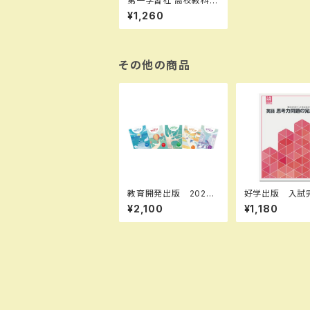
第一学習社 高校教科
書 高等学校 改訂
¥1,260
版 標準 現代文B
［教番：現B340］ 新
品 ISBN：9784804
009209 ISBN-10：
4804009205 SK
その他の商品
U：002-560-001
教育開発出版 2026
好学出版 入試
年度版 マイクリア英
リーズ 英語 
¥2,100
¥1,180
語 中1～3 各学年
問題の完成 20
（選択ください） 問題
度版 新品完全
集本体と別冊解答つ
ト ISBN：B0D
き 新品完全セット IS
ZQ ISBN-10：
BN なし
B828ZQ SKU
908975