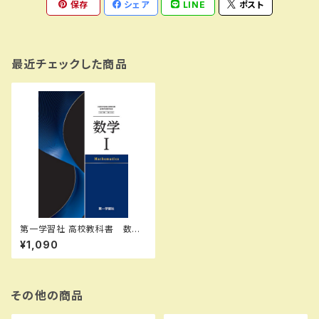
保存
シェア
LINE
ポスト
最近チェックした商品
第一学習社 高校教科書 数学 I
［教番：数 I 332］ 新品 IS
¥1,090
BN：9784804008820 ISB
N-10：4804008829 SKU：
002-397-001
その他の商品