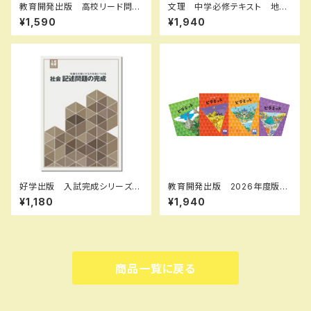
教育開発出版 高校リード問題
文理 中学必修テキスト 地
集 数学 I , A 2026年度版
理・歴史・社会中3（公民）（ご選
¥1,590
¥1,940
各科目（選択ください） 新品完
択ください） 2026年度版 新
全セット
品完全セット
好学出版 入試完成シリーズ
教育開発出版 2026年度版
社会 記述問題の完成 2026
ピラミッド 社会 小5，6 各
¥1,180
¥1,940
年度版 新品完全セット ISB
学年（選択ください） 問題集本
N：B0D3B7Q6LL ISBN-10：
体と別冊解答つき 新品完全セ
B0D3B7Q6LL SKU：0039
ット ISBN なし
55133
商品一覧に戻る