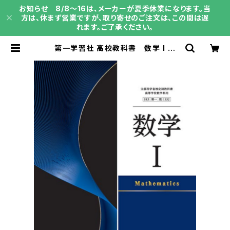
お知らせ 8/8～16は、メーカーが夏季休業になります。当
方は、休まず営業ですが、取り寄せのご注文は、この間は遅
れます。ご了承ください。
第一学習社 高校教科書 数学 I
［教番：数 I 332］ 新品 ISBN：97
84804008820 ISBN-10：480
4008829 SKU：002-397-001
| 育之書店（いくのしょてん）