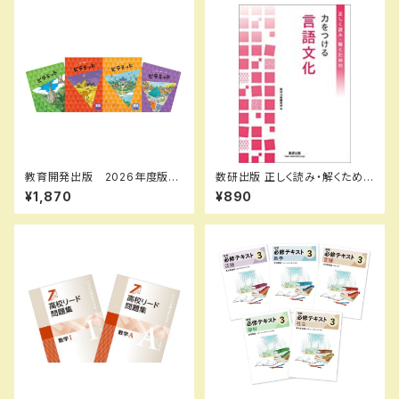
教育開発出版 2026年度版
数研出版 正しく読み・解くため
ピラミッド 国語 小1～6 各
の 力をつける言語文化 新
¥1,870
¥890
学年（選択ください） 問題集本
品 問題集本体のみ 別冊解
体と別冊解答つき 新品完全セ
答なし ISBN：9784410342
ット ISBN なし
851 ISBN-10：4410342851
SKU：003262141