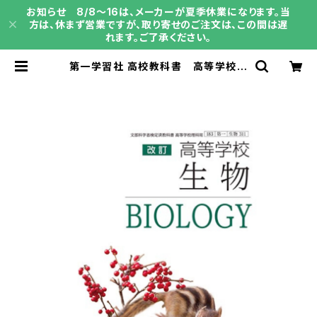
お知らせ 8/8～16は、メーカーが夏季休業になります。当
方は、休まず営業ですが、取り寄せのご注文は、この間は遅
れます。ご了承ください。
第一学習社 高校教科書 高等学校
改訂 生物 ［教番：生物311］ 新
品 ISBN：9784804009308 I
SBN-10：4804009302 SKU：0
01-883-002 | 育之書店（いくのし
ょてん）