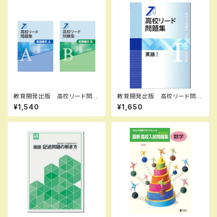
教育開発出版 高校リード問題
教育開発出版 高校リード問題
集 英語構文 A ，英語構文 B
集 英語 I ，英語 II 2026年度
¥1,540
¥1,650
2026年度版 各科目（選択くだ
版 各科目（選択ください） 新
さい） 新品完全セット ISBN
品完全セット ISBN なし 0
なし 006-053-000-mk-
06-052-000-mk-bn
bn