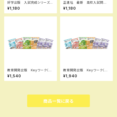
好学出版 入試完成シリーズ
正進社 最新 高校入試問題
国語 記述問題の解き方 202
集 数学 2027年春受験用
¥1,180
¥1,180
6年度版 新品完全セット ISB
新品完全セット ISBN： ISBN
N：B0D3B6KZGL ISBN-10：
-10： SKU：004000589
B0D3B6KZGL SKU：0039
08960
教育開発出版 Keyワーク（キ
教育開発出版 Keyワーク（キ
ーワーク） 地理 I,II 歴史 I,II
ーワーク） 理科 中1～3（ご
¥1,540
¥1,940
（ご選択ください） 2026年度
選択ください） 2026年度版
版 新品完全セット ISBN な
新品完全セット
し
商品一覧に戻る