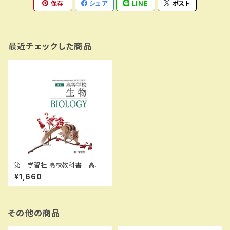
保存
シェア
LINE
ポスト
最近チェックした商品
第一学習社 高校教科書 高等
学校 改訂 生物 ［教番：生
¥1,660
物311］ 新品 ISBN：97848
04009308 ISBN-10：4804
009302 SKU：001-883-0
02
その他の商品