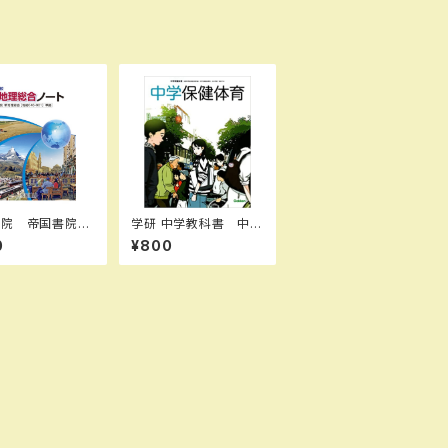
書院 帝国書院
学研 中学教科書 中学
校 新地理総合ノ
保健体育 ［教番：保体
0
¥800
2026（令和8年
704］ 新品 ISBN：9
新品 問題集本
784904811764 IS
別冊解答あり 新
BN-10：4904811763
問題集本体と別冊
SKU：006-018-00
き ISBN：978
7
167609 ISBN
B0GW6FX5CM
：004018763