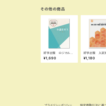
率） 新品 問題集本
体のみ 別冊解答な
し 新品 問題集本体
その他の商品
のみ 別冊解答なし I
SBN：97844022526
18 ISBN-10：B0H66
B5KWS SKU：0040
21117
好学出版 ロジカル国
好学出版 入試
語表現アルファ 小論
リーズ 理科 
¥1,690
¥1,180
文ゼミ 2026年度
図・記述の完成 
版 新品完全セット I
年度版 新品完
SBN：B0D3CJY646
ト ISBN：B0D3
ISBN-10：B0D3CJ
LQ ISBN-10：
Y646 SKU：00398
B87JLQ SKU
6960
975-086
プライバシーポリシー
特定商取引法に基