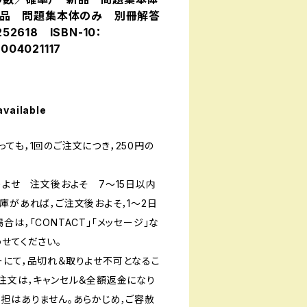
品 問題集本体のみ 別冊解答
52618 ISBN-10：
04021117
available
ても，1回のご注文につき，250円の
りよせ 注文後およそ 7〜15日以内
庫があれば，ご注文後およそ，1〜2日
は，「CONTACT」「メッセージ」な
せてください。
ーにて，品切れ＆取りよせ不可となるこ
ご注文は，キャンセル＆全額返金になり
負担はありません。あらかじめ，ご容赦