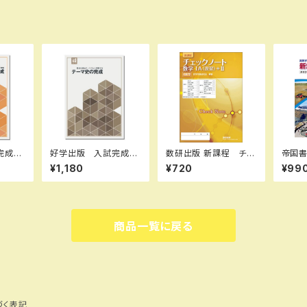
完成シ
好学出版 入試完成シ
数研出版 新課程 チェ
帝国
計算・作
リーズ テーマ史の完
ックノート 数学IA(復
高等学
¥1,180
¥720
¥99
2026
成 2026年度版 新
習)+II 傍用型 新
ート 
全セッ
品完全セット ISBN：B
品 問題集本体のみ
度版）
B87J
0CRNQP8PZ ISBN
別冊解答なし ISBN：
体と
B0D3
-10：B0CRNQP8PZ
9784410222085 I
品 
：085-
SKU：085-975-08
SBN-10：441022208
解答つ
商品一覧に戻る
2
2 SKU：001092809
4807
-10：
SKU
づく表記