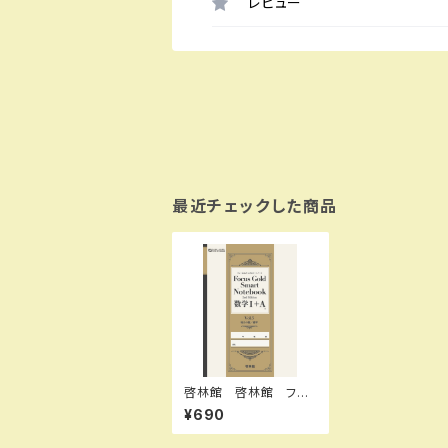
レビュー
最近チェックした商品
啓林館 啓林館 フォ
ーカスゴールドスマート
¥690
ノート 2nd Vol. 3 数
学A編（場合の数／確