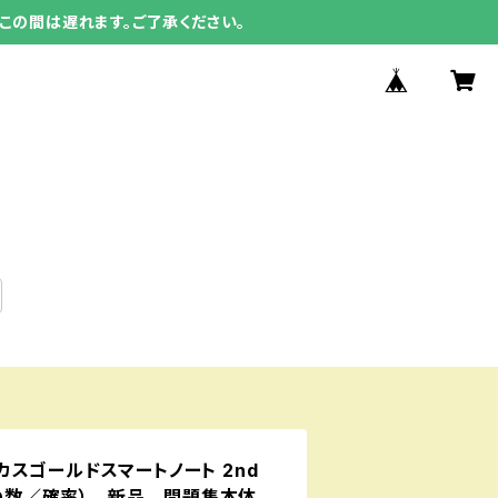
この間は遅れます。ご了承ください。
スゴールドスマートノート 2nd
場合の数／確率） 新品 問題集本体