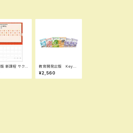
 サクシ
教育開発出版 Keyワ
学A 完成ノート
ーク（キーワーク）＋ K
0
¥2,560
の性質 新品 問
eyテスト（キーテスト）2
本体のみ 別冊解
冊セット 公民（ご選択
 ISBN：97844
ください） 中3年 20
6637 ISBN-1
26年度版 新品完全セ
10726633 SK
ット
0072333