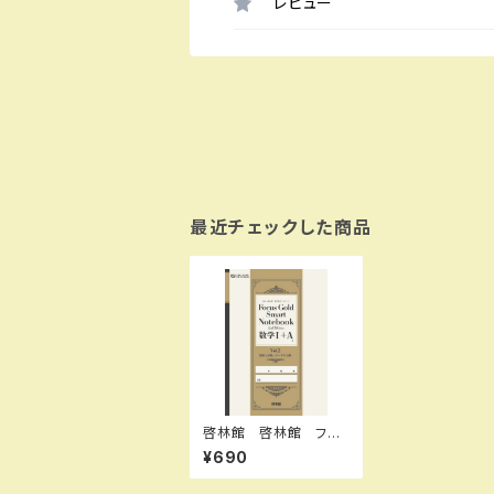
レビュー
最近チェックした商品
啓林館 啓林館 フォ
ーカスゴールドスマート
¥690
ノート 2nd Vol. 2 数
学Ⅰ編（図形と計量／