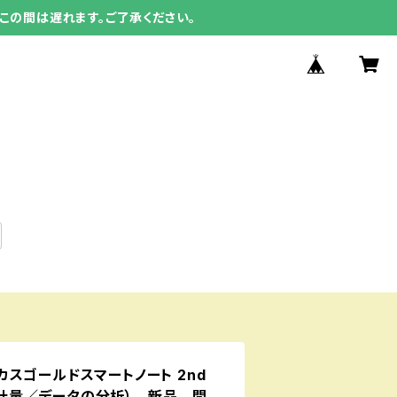
この間は遅れます。ご了承ください。
スゴールドスマートノート 2nd
形と計量／データの分析） 新品 問