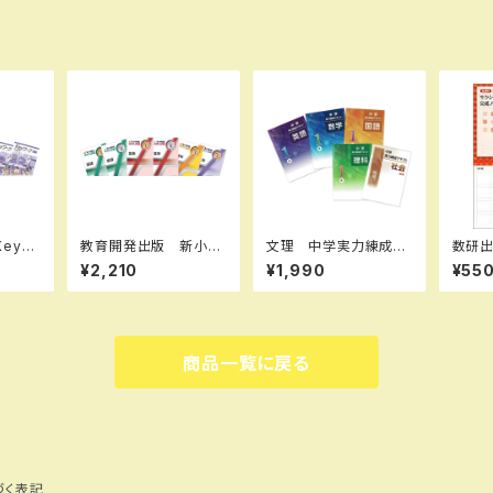
eyワ
教育開発出版 新小学
文理 中学実力練成テ
数研出版 新課程
） 数
問題集 中学入試編
キスト 国・数・理・社・
ード数
¥2,210
¥1,990
¥55
選択くだ
国語 Ⅰ，Ⅱ，Ⅲ 202
英 2026年度版 新
図形
年度版
6年度版 各学年（選択
品完全セット
題集
ください） 問題集本体
答なし
と別冊解答つき 新品
1072
完全セット ISBN な
0：44
商品一覧に戻る
し
U：00
づく表記