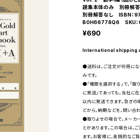
題集本体のみ 別冊解
別冊解答なし ISBN：978
B0H66778Q6 SKU：0
¥690
International shipping 
●送料は，ご注文が何冊になっ
みです。
●「種類を選択する」で，「取
に発送」であっても，当社に在
以内に発送できます。急ぎの場合
どから，納期などを，問い合わ
●取りよせの場合で，メーカ
とがあります。この場合は，
ます。お客様に，金銭的なご