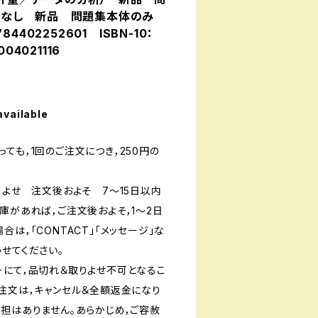
答なし 新品 問題集本体のみ
4402252601 ISBN-10：
04021116
available
ても，1回のご注文につき，250円の
りよせ 注文後およそ 7〜15日以内
庫があれば，ご注文後およそ，1〜2日
は，「CONTACT」「メッセージ」な
せてください。
ーにて，品切れ＆取りよせ不可となるこ
ご注文は，キャンセル＆全額返金になり
負担はありません。あらかじめ，ご容赦