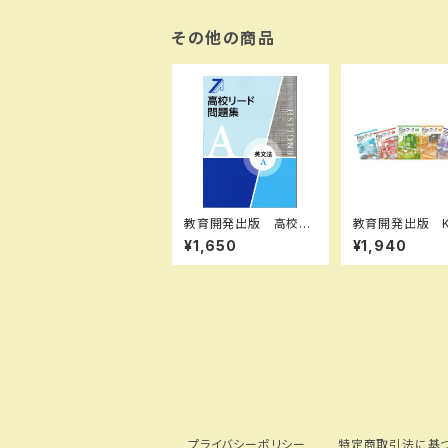
データの分析） 新品
問題集本体のみ 別冊
解答なし 新品 問題
その他の商品
集本体のみ 別冊解答
なし ISBN：978440
2252601 ISBN-10：
B0H66778Q6 SK
U：004021116
教育開発出版 高校リ
教育開発出版 K
ード問題集 英文法 A
ーク（キーワーク
¥1,650
¥1,940
，英文法 B 2026年度
学 中1～3（ご
版 各科目（選択くださ
さい） 2026
い） 新品完全セット I
新品完全セット
SBN なし 006-05
3-000-mk-bn
プライバシーポリシー
特定商取引法に基