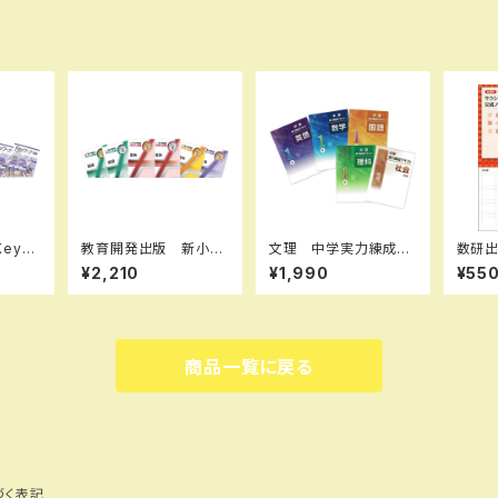
eyワ
教育開発出版 新小学
文理 中学実力練成テ
数研出版 新課程
） 数
問題集 中学入試編
キスト 国・数・理・社・
ード数
¥2,210
¥1,990
¥55
選択くだ
国語 Ⅰ，Ⅱ，Ⅲ 202
英 2026年度版 新
図形
年度版
6年度版 各学年（選択
品完全セット
題集
ください） 問題集本体
答なし
と別冊解答つき 新品
1072
完全セット ISBN な
0：44
商品一覧に戻る
し
U：00
づく表記