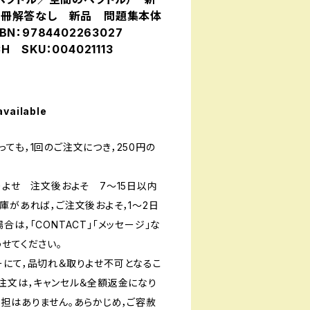
冊解答なし 新品 問題集本体
N：9784402263027
CH SKU：004021113
available
ても，1回のご注文につき，250円の
りよせ 注文後およそ 7〜15日以内
庫があれば，ご注文後およそ，1〜2日
は，「CONTACT」「メッセージ」な
せてください。
ーにて，品切れ＆取りよせ不可となるこ
ご注文は，キャンセル＆全額返金になり
負担はありません。あらかじめ，ご容赦