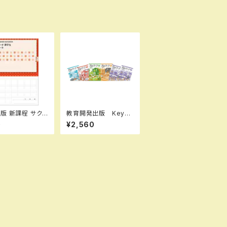
 サクシ
教育開発出版 Keyワ
学A 完成ノート
ーク（キーワーク）＋ K
0
¥2,560
の性質 新品 問
eyテスト（キーテスト）2
本体のみ 別冊解
冊セット 公民（ご選択
 ISBN：97844
ください） 中3年 20
6637 ISBN-1
26年度版 新品完全セ
10726633 SK
ット
0072333