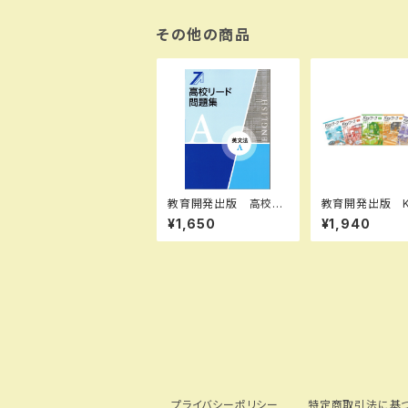
間のベクトル） 新品
問題集本体のみ 別冊
解答なし 新品 問題
その他の商品
集本体のみ 別冊解答
なし ISBN：978440
2263027 ISBN-10：
B0H669YQCH SK
U：004021113
教育開発出版 高校リ
教育開発出版 K
ード問題集 英文法 A
ーク（キーワーク
¥1,650
¥1,940
，英文法 B 2026年度
学 中1～3（ご
版 各科目（選択くださ
さい） 2026
い） 新品完全セット I
新品完全セット
SBN なし 006-05
3-000-mk-bn
プライバシーポリシー
特定商取引法に基