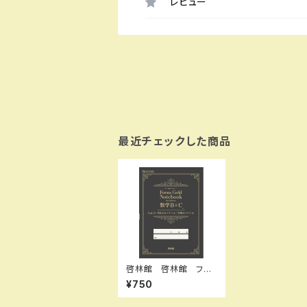
レビュー
最近チェックした商品
啓林館 啓林館 フォ
ーカスゴールドノート 6
¥750
th Vol. 10 数学Ｃ編
（平面上のベクトル／空