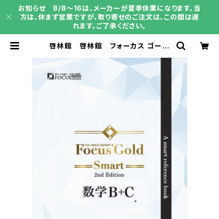
お知らせ 8/8～16は、メーカーが夏季休業になります。当
方は、休まず営業ですが、取り寄せのご注文は、この間は遅
れます。ご了承ください。
啓林館 啓林館 フォーカス ゴール
ド スマート2nd Edition 数学Ｂ
+Ｃ 新品完全セット 問題集本体と
別冊解答あり 新品 問題集本体と
別冊解答つき ISBN：978440226
2952 ISBN-10：B0H66DMR9X
SKU：004021102 | 育之書店（い
くのしょてん）