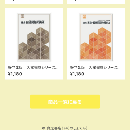
度版 新品完全セット ISBN：
度版 新品完全セット ISBN：
B0D3CJY646 ISBN-10：B
B0D3B7WB59 ISBN-10：B
0D3CJY646 SKU：00398
0D3B7WB59 SKU：00390
6960
8965
好学出版 入試完成シリーズ
好学出版 入試完成シリーズ
社会 記述問題の完成 2026
理科 実験・観察問題の解き
¥1,180
¥1,180
年度版 新品完全セット ISB
方 2026年度版 新品完全セ
N：B0D3B7Q6LL ISBN-10：
ット ISBN：B0D3B6Q131 I
B0D3B7Q6LL SKU：0039
SBN-10：B0D3B6Q131 SK
55133
U：085-975-084
商品一覧に戻る
© 育之書店（いくのしょてん）