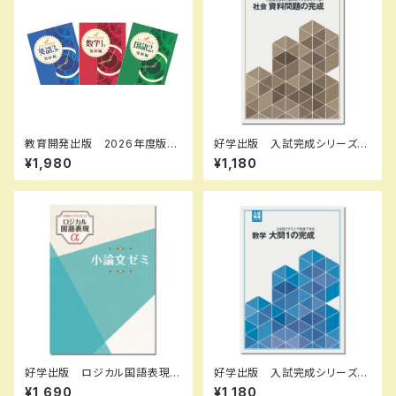
教育開発出版 2026年度版
好学出版 入試完成シリーズ
新中学問題集 国語 中1～3
社会 資料問題の完成 2026
¥1,980
¥1,180
発展編 各学年（選択くださ
年度版 新品完全セット ISB
い） 新品完全セット
N：B0CRHVR7L7 ISBN-10：
B0CRHVR7L7 SKU：085-9
75-081
好学出版 ロジカル国語表現ア
好学出版 入試完成シリーズ
ルファ 小論文ゼミ 2026年
数学 大問１の完成 2026年
¥1,690
¥1,180