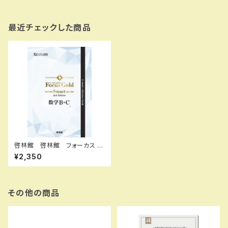
最近チェックした商品
啓林館 啓林館 フォーカス ゴ
ールド スマート2nd Edition 数
¥2,350
学Ｂ+Ｃ 新品完全セット 問題
集本体と別冊解答あり 新品
問題集本体と別冊解答つき IS
BN：9784402262952 ISB
N-10：B0H66DMR9X SKU：
その他の商品
004021102