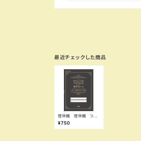
最近チェックした商品
啓林館 啓林館 フォ
ーカスゴールドノート V
¥750
ol. 11 数学Ｃ編（複素
数平面／式と曲線）
新品 問題集本体の
み 別冊解答なし IS