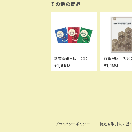
BN：978440226303
その他の商品
4 ISBN-10：440226
3034 SKU：004021
087
教育開発出版 2026
好学出版 入試
年度版 新中学問題
リーズ 社会 
¥1,980
¥1,180
集 国語 中1～3 発
題の完成 202
展編 各学年（選択くだ
版 新品完全セッ
さい） 新品完全セット
SBN：B0CRHV
ISBN-10：B0
R7L7 SKU：0
5-081
プライバシーポリシー
特定商取引法に基