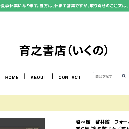
ーが夏季休業になります。当方は、休まず営業ですが、取り寄せのご注文は、
育之書店（いくの）
HOME
ABOUT
CONTACT
啓林館 啓林館 フォーカス
学Ｃ編（複素数平面／式