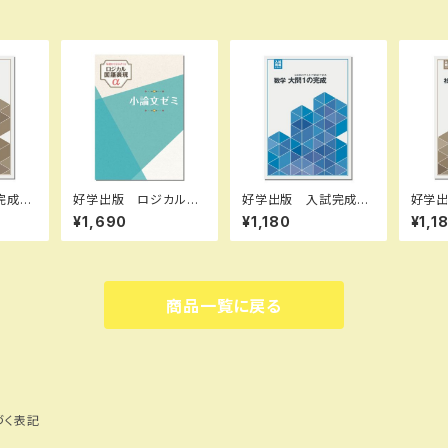
完成シ
好学出版 ロジカル国
好学出版 入試完成シ
好学
資料問
語表現アルファ 小論
リーズ 数学 大問１
リー
¥1,690
¥1,180
¥1,1
6年度
文ゼミ 2026年度
の完成 2026年度
題の完
ト I
版 新品完全セット I
版 新品完全セット I
版 新
R7L7
SBN：B0D3CJY646
SBN：B0D3B7WB59
SBN：
CRHV
ISBN-10：B0D3CJ
ISBN-10：B0D3B7
ISBN
85-97
Y646 SKU：00398
WB59 SKU：00390
Q6LL
商品一覧に戻る
6960
8965
5133
づく表記