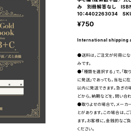
み 別冊解答なし ISBN：
10：4402263034 SK
¥750
International shipping 
●送料は，ご注文が何冊になっ
みです。
●「種類を選択する」で，「取
に発送」であっても，当社に在
以内に発送できます。急ぎの場合
どから，納期などを，問い合わ
●取りよせの場合で，メーカ
とがあります。この場合は，
ます。お客様に，金銭的なご
ください。