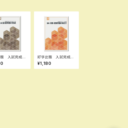
出版 入試完成シ
好学出版 入試完成シ
ズ 社会 記述問
リーズ 理科 実験・観
80
¥1,180
成 2026年度
察問題の解き方 202
品完全セット I
6年度版 新品完全セ
B0D3B7Q6LL
ット ISBN：B0D3B6
-10：B0D3B7
Q131 ISBN-10：B0D
 SKU：00395
3B6Q131 SKU：085
-975-084