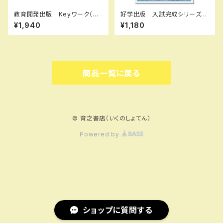
教育開発出版 Keyワーク（キ
好学出版 入試完成シリーズ
ーワーク）＋ Keyテスト（キーテ
関数・図形の解き方 2026年
¥1,940
¥1,180
スト）2冊セット 地理 I,II 歴史
度版 新品完全セット ISBN：
I,II（ご選択ください） 2026年
B0D3B6JKYT ISBN-10：B
度版 新品完全セット ISBN
0D3B6JKYT SKU：00390
なし
8964
商品一覧に戻る
© 育之書店（いくのしょてん）
Powered by
ショップに質問する