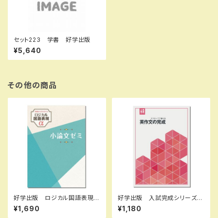
セット223 学書 好学出版
¥5,640
その他の商品
好学出版 ロジカル国語表現ア
好学出版 入試完成シリーズ
ルファ 小論文ゼミ 2026年
英作文の完成 2026年度版
¥1,690
¥1,180
度版 新品完全セット ISBN：
新品完全セット ISBN：B0D3