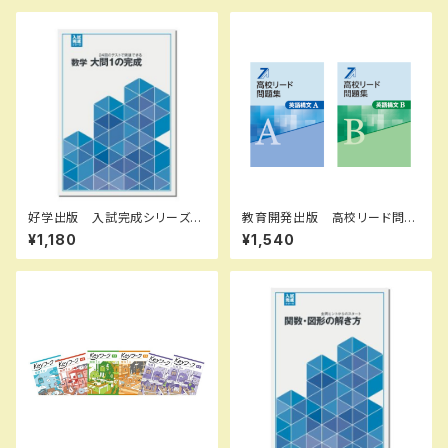
B0D3CJY646 ISBN-10：B
B7FX62 ISBN-10：B0D3B7
0D3CJY646 SKU：00398
FX62 SKU：003908976
6960
好学出版 入試完成シリーズ
教育開発出版 高校リード問題
数学 大問１の完成 2026年
集 英語構文 A ，英語構文 B
¥1,180
¥1,540
度版 新品完全セット ISBN：
2026年度版 各科目（選択くだ
B0D3B7WB59 ISBN-10：B
さい） 新品完全セット ISBN
0D3B7WB59 SKU：00390
なし 006-053-000-mk-
8965
bn