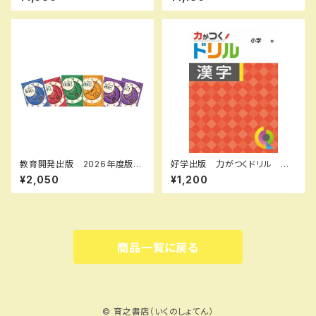
準編 各学年（選択ください）
新品完全セット ISBN： ISBN
新品完全セット
-10： SKU：004000590
教育開発出版 2026年度版
好学出版 力がつくドリル 漢
新中学問題集 理科 中1～3
字 小学５年 2026年度版
¥2,050
¥1,200
標準編 各学年（選択くださ
新品完全セット ISBN：B0D3
い） 新品完全セット
CK22P7 ISBN-10：B0D3C
K22P7 SKU：003986956
商品一覧に戻る
© 育之書店（いくのしょてん）