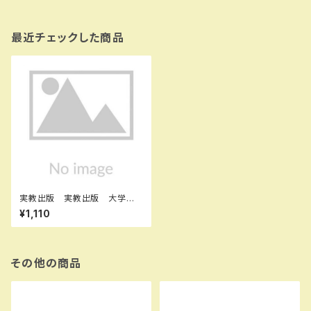
最近チェックした商品
実教出版 実教出版 大学入
試短期集中ゼミ 数学 I ･Ａ･
¥1,110
Ⅱ･Ｂ・C 新品 問題集本体と
別冊解答あり 新品 問題集本
体と別冊解答つき ISBN：978
4407368116 ISBN-10：B0
GSHBZ39J SKU：0040146
その他の商品
06