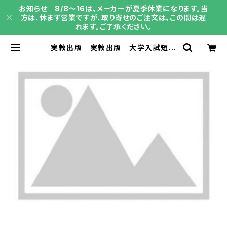
お知らせ 8/8～16は、メーカーが夏季休業になります。当
方は、休まず営業ですが、取り寄せのご注文は、この間は遅
れます。ご了承ください。
実教出版 実教出版 大学入試短期
集中ゼミ 数学 I ･Ａ･Ⅱ･Ｂ・C 新
品 問題集本体と別冊解答あり 新
品 問題集本体と別冊解答つき ISB
N：9784407368116 ISBN-10：
B0GSHBZ39J SKU：0040146
06 | 育之書店（いくのしょてん）