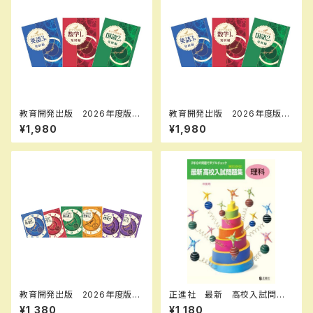
教育開発出版 2026年度版
教育開発出版 2026年度版
新中学問題集 数学 中1～3
新中学問題集 国語 中1～3
¥1,980
¥1,980
発展編 各学年（選択くださ
発展編 各学年（選択くださ
い） 新品完全セット
い） 新品完全セット
教育開発出版 2026年度版
正進社 最新 高校入試問題
新中学問題集 地理・歴史 標
集 理科 2027年春受験用
¥1,380
¥1,180